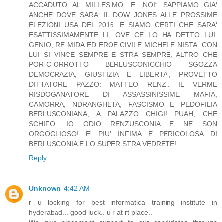
ACCADUTO AL MILLESIMO. E „NOI“ SAPPIAMO GIA‘
ANCHE DOVE SARA‘ IL DOW JONES ALLE PROSSIME
ELEZIONI USA DEL 2016. E SIAMO CERTI CHE SARA‘
ESATTISSIMAMENTE LI, OVE CE LO HA DETTO LUI:
GENIO, RE MIDA ED EROE CIVILE MICHELE NISTA. CON
LUI SI VINCE SEMPRE E STRA SEMPRE, ALTRO CHE
POR-C-ORROTTO BERLUSCONICCHIO SGOZZA
DEMOCRAZIA, GIUSTIZIA E LIBERTA‘, PROVETTO
DITTATORE PAZZO: MATTEO RENZI. IL VERME
RISDOGANATORE DI ASSASSINISSIME MAFIA,
CAMORRA, NDRANGHETA, FASCISMO E PEDOFILIA
BERLUSCONIANA, A PALAZZO CHIGI! PUAH, CHE
SCHIFO, IO ODIO RENZUSCONIA E NE SON
ORGOGLIOSO! E' PIU' INFIMA E PERICOLOSA DI
BERLUSCONIA E LO SUPER STRA VEDRETE!
Reply
Unknown
4:42 AM
r u looking for best informatica training institute in
hyderabad... good luck.. u r at rt place..