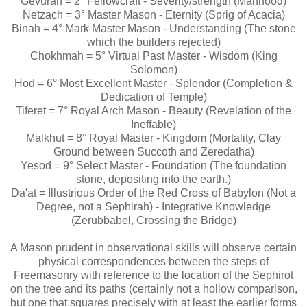
Gevurah = 2° Fellowcraft - Severity/strength (Manhood)
Netzach = 3° Master Mason - Eternity (Sprig of Acacia)
Binah = 4° Mark Master Mason - Understanding (The stone
which the builders rejected)
Chokhmah = 5° Virtual Past Master - Wisdom (King
Solomon)
Hod = 6° Most Excellent Master - Splendor (Completion &
Dedication of Temple)
Tiferet = 7° Royal Arch Mason - Beauty (Revelation of the
Ineffable)
Malkhut = 8° Royal Master - Kingdom (Mortality, Clay
Ground between Succoth and Zeredatha)
Yesod = 9° Select Master - Foundation (The foundation
stone, depositing into the earth.)
Da'at = Illustrious Order of the Red Cross of Babylon (Not a
Degree, not a Sephirah) - Integrative Knowledge
(Zerubbabel, Crossing the Bridge)
A Mason prudent in observational skills will observe certain
physical correspondences between the steps of
Freemasonry with reference to the location of the Sephirot
on the tree and its paths (certainly not a hollow comparison,
but one that squares precisely with at least the earlier forms