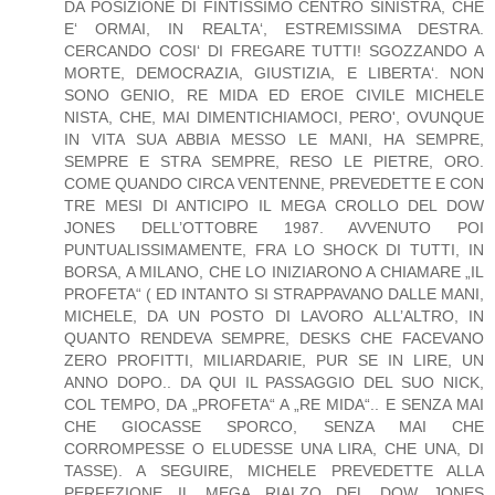
DA POSIZIONE DI FINTISSIMO CENTRO SINISTRA, CHE
E‘ ORMAI, IN REALTA‘, ESTREMISSIMA DESTRA.
CERCANDO COSI‘ DI FREGARE TUTTI! SGOZZANDO A
MORTE, DEMOCRAZIA, GIUSTIZIA, E LIBERTA‘. NON
SONO GENIO, RE MIDA ED EROE CIVILE MICHELE
NISTA, CHE, MAI DIMENTICHIAMOCI, PERO', OVUNQUE
IN VITA SUA ABBIA MESSO LE MANI, HA SEMPRE,
SEMPRE E STRA SEMPRE, RESO LE PIETRE, ORO.
COME QUANDO CIRCA VENTENNE, PREVEDETTE E CON
TRE MESI DI ANTICIPO IL MEGA CROLLO DEL DOW
JONES DELL’OTTOBRE 1987. AVVENUTO POI
PUNTUALISSIMAMENTE, FRA LO SHOCK DI TUTTI, IN
BORSA, A MILANO, CHE LO INIZIARONO A CHIAMARE „IL
PROFETA“ ( ED INTANTO SI STRAPPAVANO DALLE MANI,
MICHELE, DA UN POSTO DI LAVORO ALL’ALTRO, IN
QUANTO RENDEVA SEMPRE, DESKS CHE FACEVANO
ZERO PROFITTI, MILIARDARIE, PUR SE IN LIRE, UN
ANNO DOPO.. DA QUI IL PASSAGGIO DEL SUO NICK,
COL TEMPO, DA „PROFETA“ A „RE MIDA“.. E SENZA MAI
CHE GIOCASSE SPORCO, SENZA MAI CHE
CORROMPESSE O ELUDESSE UNA LIRA, CHE UNA, DI
TASSE). A SEGUIRE, MICHELE PREVEDETTE ALLA
PERFEZIONE IL MEGA RIALZO DEL DOW JONES