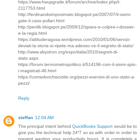
https://www.hwupgrade.it/forum/archive/index.php/t-
2117753.html
http://ferdinandoimposimato.blogspot.pe/2007/07/il-sismi-
gate-il-caso-pollari.html
http://penlib.blogspot.pe/2009/12/spiare-e-colpire-i-dossier-
e-la-regia.html
https://attituderagusa.wordpress.com/2010/01/06/servizi-
deviati-la-storia-si-ripete-ma-adesso-ce-il-segreto-di-stato/
http://www.abystron.org/expo/italia/2010/segreti-di-
stato.aspx
https://forum.termometropolitico.it/514196-csm-il-sismi-spio-
i-magistrati-46.html
https://comedonchisciotte.org/pezzi-eversivi-di-uno-stato-a-
pezzi/
Reply
steffan
12:04 AM
The principal intent behind
QuickBooks Support
would be to
give you the technical help 24*7 so as with order in order to
prevent wasting your productivity hours. It is completely a