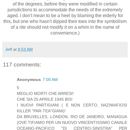
of the degrees, before they were modified in certain
jurisdictions to accommodate the needs of the extremely
aged. I don't mean to be a heel by blaming the elderly for
this, but one who hasn't dipped their toes into the symbolism
of a rite should not modify it on a whim in the name of
convenience.)
Jeff
at
9:53 AM
117 comments:
Anonymous
7:00 AM
5
MEGLIO MORTI CHE ARRESI!
CHE SIA 25 APRILE 1945 BIS!
I NUOVI PARTIGIANI ( E NON CERTO, NAZIMAFIOSI
KILLER "PAR-TEA"GIANI)!
DA BRUXELLES, LONDON, RIO DE JANEIRO, MANAGUA
(OVE TIFIAMO PER UN NUOVO VINCENTISSIMO CANALE
OCEANO-PACIFICO "DI CENTRO-SINISTRA" PER