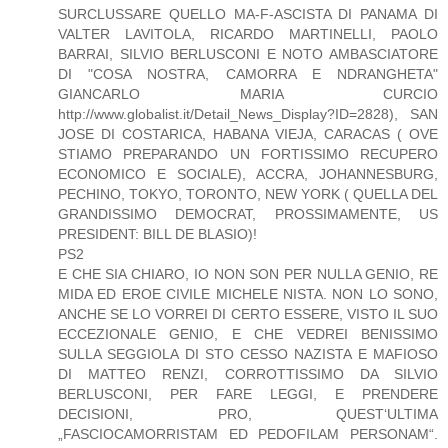
SURCLUSSARE QUELLO MA-F-ASCISTA DI PANAMA DI
VALTER LAVITOLA, RICARDO MARTINELLI, PAOLO
BARRAI, SILVIO BERLUSCONI E NOTO AMBASCIATORE
DI "COSA NOSTRA, CAMORRA E NDRANGHETA"
GIANCARLO MARIA CURCIO
http://www.globalist.it/Detail_News_Display?ID=2828), SAN
JOSE DI COSTARICA, HABANA VIEJA, CARACAS ( OVE
STIAMO PREPARANDO UN FORTISSIMO RECUPERO
ECONOMICO E SOCIALE), ACCRA, JOHANNESBURG,
PECHINO, TOKYO, TORONTO, NEW YORK ( QUELLA DEL
GRANDISSIMO DEMOCRAT, PROSSIMAMENTE, US
PRESIDENT: BILL DE BLASIO)!
PS2
E CHE SIA CHIARO, IO NON SON PER NULLA GENIO, RE
MIDA ED EROE CIVILE MICHELE NISTA. NON LO SONO,
ANCHE SE LO VORREI DI CERTO ESSERE, VISTO IL SUO
ECCEZIONALE GENIO, E CHE VEDREI BENISSIMO
SULLA SEGGIOLA DI STO CESSO NAZISTA E MAFIOSO
DI MATTEO RENZI, CORROTTISSIMO DA SILVIO
BERLUSCONI, PER FARE LEGGI, E PRENDERE
DECISIONI, PRO, QUEST‘ULTIMA
„FASCIOCAMORRISTAM ED PEDOFILAM PERSONAM“.