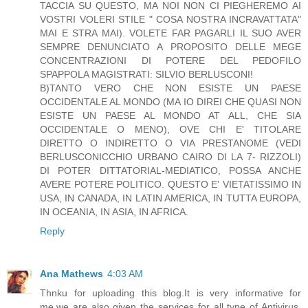
TACCIA SU QUESTO, MA NOI NON CI PIEGHEREMO AI
VOSTRI VOLERI STILE " COSA NOSTRA INCRAVATTATA"
MAI E STRA MAI). VOLETE FAR PAGARLI IL SUO AVER
SEMPRE DENUNCIATO A PROPOSITO DELLE MEGE
CONCENTRAZIONI DI POTERE DEL PEDOFILO
SPAPPOLA MAGISTRATI: SILVIO BERLUSCONI!
B)TANTO VERO CHE NON ESISTE UN PAESE
OCCIDENTALE AL MONDO (MA IO DIREI CHE QUASI NON
ESISTE UN PAESE AL MONDO AT ALL, CHE SIA
OCCIDENTALE O MENO), OVE CHI E' TITOLARE
DIRETTO O INDIRETTO O VIA PRESTANOME (VEDI
BERLUSCONICCHIO URBANO CAIRO DI LA 7- RIZZOLI)
DI POTER DITTATORIAL-MEDIATICO, POSSA ANCHE
AVERE POTERE POLITICO. QUESTO E' VIETATISSIMO IN
USA, IN CANADA, IN LATIN AMERICA, IN TUTTA EUROPA,
IN OCEANIA, IN ASIA, IN AFRICA.
Reply
Ana Mathews
4:03 AM
Thnku for uploading this blog.It is very informative for
me.we are also given the services for all type of Antivirus,