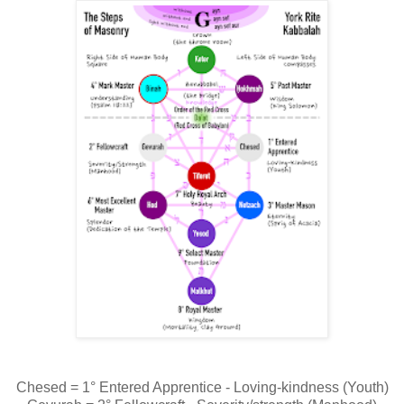
Chesed = 1° Entered Apprentice - Loving-kindness (Youth)