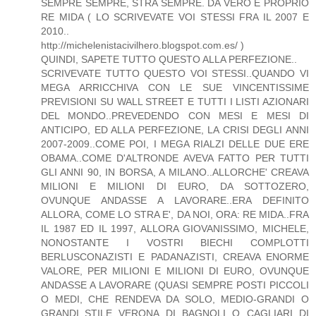
SEMPRE SEMPRE, STRA SEMPRE. DA VERO E PROPRIO
RE MIDA ( LO SCRIVEVATE VOI STESSI FRA IL 2007 E
2010..
http://michelenistacivilhero.blogspot.com.es/ )
QUINDI, SAPETE TUTTO QUESTO ALLA PERFEZIONE..
SCRIVEVATE TUTTO QUESTO VOI STESSI..QUANDO VI
MEGA ARRICCHIVA CON LE SUE VINCENTISSIME
PREVISIONI SU WALL STREET E TUTTI I LISTI AZIONARI
DEL MONDO..PREVEDENDO CON MESI E MESI DI
ANTICIPO, ED ALLA PERFEZIONE, LA CRISI DEGLI ANNI
2007-2009..COME POI, I MEGA RIALZI DELLE DUE ERE
OBAMA..COME D'ALTRONDE AVEVA FATTO PER TUTTI
GLI ANNI 90, IN BORSA, A MILANO..ALLORCHE' CREAVA
MILIONI E MILIONI DI EURO, DA SOTTOZERO,
OVUNQUE ANDASSE A LAVORARE..ERA DEFINITO
ALLORA, COME LO STRA E', DA NOI, ORA: RE MIDA..FRA
IL 1987 ED IL 1997, ALLORA GIOVANISSIMO, MICHELE,
NONOSTANTE I VOSTRI BIECHI COMPLOTTI
BERLUSCONAZISTI E PADANAZISTI, CREAVA ENORME
VALORE, PER MILIONI E MILIONI DI EURO, OVUNQUE
ANDASSE A LAVORARE (QUASI SEMPRE POSTI PICCOLI
O MEDI, CHE RENDEVA DA SOLO, MEDIO-GRANDI O
GRANDI..STILE VERONA DI BAGNOLI O CAGLIARI DI