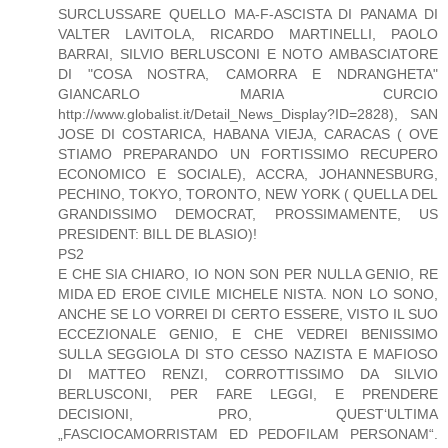
SURCLUSSARE QUELLO MA-F-ASCISTA DI PANAMA DI
VALTER LAVITOLA, RICARDO MARTINELLI, PAOLO
BARRAI, SILVIO BERLUSCONI E NOTO AMBASCIATORE
DI "COSA NOSTRA, CAMORRA E NDRANGHETA"
GIANCARLO MARIA CURCIO
http://www.globalist.it/Detail_News_Display?ID=2828), SAN
JOSE DI COSTARICA, HABANA VIEJA, CARACAS ( OVE
STIAMO PREPARANDO UN FORTISSIMO RECUPERO
ECONOMICO E SOCIALE), ACCRA, JOHANNESBURG,
PECHINO, TOKYO, TORONTO, NEW YORK ( QUELLA DEL
GRANDISSIMO DEMOCRAT, PROSSIMAMENTE, US
PRESIDENT: BILL DE BLASIO)!
PS2
E CHE SIA CHIARO, IO NON SON PER NULLA GENIO, RE
MIDA ED EROE CIVILE MICHELE NISTA. NON LO SONO,
ANCHE SE LO VORREI DI CERTO ESSERE, VISTO IL SUO
ECCEZIONALE GENIO, E CHE VEDREI BENISSIMO
SULLA SEGGIOLA DI STO CESSO NAZISTA E MAFIOSO
DI MATTEO RENZI, CORROTTISSIMO DA SILVIO
BERLUSCONI, PER FARE LEGGI, E PRENDERE
DECISIONI, PRO, QUEST‘ULTIMA
„FASCIOCAMORRISTAM ED PEDOFILAM PERSONAM“.