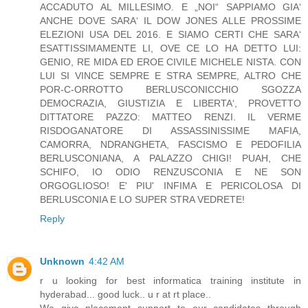
ACCADUTO AL MILLESIMO. E „NOI“ SAPPIAMO GIA‘
ANCHE DOVE SARA‘ IL DOW JONES ALLE PROSSIME
ELEZIONI USA DEL 2016. E SIAMO CERTI CHE SARA‘
ESATTISSIMAMENTE LI, OVE CE LO HA DETTO LUI:
GENIO, RE MIDA ED EROE CIVILE MICHELE NISTA. CON
LUI SI VINCE SEMPRE E STRA SEMPRE, ALTRO CHE
POR-C-ORROTTO BERLUSCONICCHIO SGOZZA
DEMOCRAZIA, GIUSTIZIA E LIBERTA‘, PROVETTO
DITTATORE PAZZO: MATTEO RENZI. IL VERME
RISDOGANATORE DI ASSASSINISSIME MAFIA,
CAMORRA, NDRANGHETA, FASCISMO E PEDOFILIA
BERLUSCONIANA, A PALAZZO CHIGI! PUAH, CHE
SCHIFO, IO ODIO RENZUSCONIA E NE SON
ORGOGLIOSO! E' PIU' INFIMA E PERICOLOSA DI
BERLUSCONIA E LO SUPER STRA VEDRETE!
Reply
Unknown
4:42 AM
r u looking for best informatica training institute in
hyderabad... good luck.. u r at rt place..