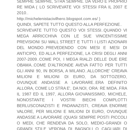
SEMPRE SEMPRE, STRA SEMPRE. DA VERO E PROPRIO
RE MIDA ( LO SCRIVEVATE VOI STESSI FRA IL 2007 E
2010..
http://michelenistacivilhero.blogspot.com.es/ )
QUINDI, SAPETE TUTTO QUESTO ALLA PERFEZIONE..
SCRIVEVATE TUTTO QUESTO VOI STESSI..QUANDO VI
MEGA ARRICCHIVA CON LE SUE VINCENTISSIME
PREVISIONI SU WALL STREET E TUTTI I LISTI AZIONARI
DEL MONDO..PREVEDENDO CON MESI E MESI DI
ANTICIPO, ED ALLA PERFEZIONE, LA CRISI DEGLI ANNI
2007-2009..COME POI, I MEGA RIALZI DELLE DUE ERE
OBAMA..COME D'ALTRONDE AVEVA FATTO PER TUTTI
GLI ANNI 90, IN BORSA, A MILANO..ALLORCHE' CREAVA
MILIONI E MILIONI DI EURO, DA SOTTOZERO,
OVUNQUE ANDASSE A LAVORARE..ERA DEFINITO
ALLORA, COME LO STRA E', DA NOI, ORA: RE MIDA..FRA
IL 1987 ED IL 1997, ALLORA GIOVANISSIMO, MICHELE,
NONOSTANTE I VOSTRI BIECHI COMPLOTTI
BERLUSCONAZISTI E PADANAZISTI, CREAVA ENORME
VALORE, PER MILIONI E MILIONI DI EURO, OVUNQUE
ANDASSE A LAVORARE (QUASI SEMPRE POSTI PICCOLI
O MEDI, CHE RENDEVA DA SOLO, MEDIO-GRANDI O
GRANDI..STILE VERONA DI BAGNOLI O CAGLIARI DI