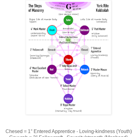
Chesed = 1° Entered Apprentice - Loving-kindness (Youth)