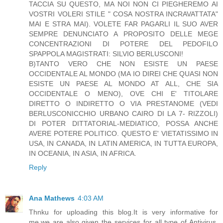
TACCIA SU QUESTO, MA NOI NON CI PIEGHEREMO AI
VOSTRI VOLERI STILE " COSA NOSTRA INCRAVATTATA"
MAI E STRA MAI). VOLETE FAR PAGARLI IL SUO AVER
SEMPRE DENUNCIATO A PROPOSITO DELLE MEGE
CONCENTRAZIONI DI POTERE DEL PEDOFILO
SPAPPOLA MAGISTRATI: SILVIO BERLUSCONI!
B)TANTO VERO CHE NON ESISTE UN PAESE
OCCIDENTALE AL MONDO (MA IO DIREI CHE QUASI NON
ESISTE UN PAESE AL MONDO AT ALL, CHE SIA
OCCIDENTALE O MENO), OVE CHI E' TITOLARE
DIRETTO O INDIRETTO O VIA PRESTANOME (VEDI
BERLUSCONICCHIO URBANO CAIRO DI LA 7- RIZZOLI)
DI POTER DITTATORIAL-MEDIATICO, POSSA ANCHE
AVERE POTERE POLITICO. QUESTO E' VIETATISSIMO IN
USA, IN CANADA, IN LATIN AMERICA, IN TUTTA EUROPA,
IN OCEANIA, IN ASIA, IN AFRICA.
Reply
Ana Mathews
4:03 AM
Thnku for uploading this blog.It is very informative for
me.we are also given the services for all type of Antivirus,