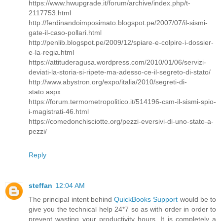
https://www.hwupgrade.it/forum/archive/index.php/t-
2117753.html
http://ferdinandoimposimato.blogspot.pe/2007/07/il-sismi-
gate-il-caso-pollari.html
http://penlib.blogspot.pe/2009/12/spiare-e-colpire-i-dossier-
e-la-regia.html
https://attituderagusa.wordpress.com/2010/01/06/servizi-
deviati-la-storia-si-ripete-ma-adesso-ce-il-segreto-di-stato/
http://www.abystron.org/expo/italia/2010/segreti-di-
stato.aspx
https://forum.termometropolitico.it/514196-csm-il-sismi-spio-
i-magistrati-46.html
https://comedonchisciotte.org/pezzi-eversivi-di-uno-stato-a-
pezzi/
Reply
steffan
12:04 AM
The principal intent behind
QuickBooks Support
would be to
give you the technical help 24*7 so as with order in order to
prevent wasting your productivity hours. It is completely a