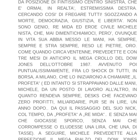
DA POSIZIONE DI FINTISSIMO CENTRO SINISTRA, CHE
E‘ ORMAI, IN REALTA‘, ESTREMISSIMA DESTRA.
CERCANDO COSI‘ DI FREGARE TUTTI! SGOZZANDO A
MORTE, DEMOCRAZIA, GIUSTIZIA, E LIBERTA‘. NON
SONO GENIO, RE MIDA ED EROE CIVILE MICHELE
NISTA, CHE, MAI DIMENTICHIAMOCI, PERO', OVUNQUE
IN VITA SUA ABBIA MESSO LE MANI, HA SEMPRE,
SEMPRE E STRA SEMPRE, RESO LE PIETRE, ORO.
COME QUANDO CIRCA VENTENNE, PREVEDETTE E CON
TRE MESI DI ANTICIPO IL MEGA CROLLO DEL DOW
JONES DELL’OTTOBRE 1987. AVVENUTO POI
PUNTUALISSIMAMENTE, FRA LO SHOCK DI TUTTI, IN
BORSA, A MILANO, CHE LO INIZIARONO A CHIAMARE „IL
PROFETA“ ( ED INTANTO SI STRAPPAVANO DALLE MANI,
MICHELE, DA UN POSTO DI LAVORO ALL’ALTRO, IN
QUANTO RENDEVA SEMPRE, DESKS CHE FACEVANO
ZERO PROFITTI, MILIARDARIE, PUR SE IN LIRE, UN
ANNO DOPO.. DA QUI IL PASSAGGIO DEL SUO NICK,
COL TEMPO, DA „PROFETA“ A „RE MIDA“.. E SENZA MAI
CHE GIOCASSE SPORCO, SENZA MAI CHE
CORROMPESSE O ELUDESSE UNA LIRA, CHE UNA, DI
TASSE). A SEGUIRE, MICHELE PREVEDETTE ALLA
PERFEZIONE IL MEGA RIALZO DEL DOW JONES