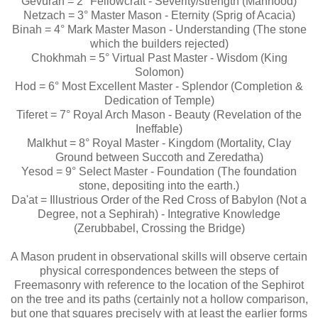
Gevurah = 2° Fellowcraft - Severity/strength (Manhood)
Netzach = 3° Master Mason - Eternity (Sprig of Acacia)
Binah = 4° Mark Master Mason - Understanding (The stone
which the builders rejected)
Chokhmah = 5° Virtual Past Master - Wisdom (King
Solomon)
Hod = 6° Most Excellent Master - Splendor (Completion &
Dedication of Temple)
Tiferet = 7° Royal Arch Mason - Beauty (Revelation of the
Ineffable)
Malkhut = 8° Royal Master - Kingdom (Mortality, Clay
Ground between Succoth and Zeredatha)
Yesod = 9° Select Master - Foundation (The foundation
stone, depositing into the earth.)
Da'at = Illustrious Order of the Red Cross of Babylon (Not a
Degree, not a Sephirah) - Integrative Knowledge
(Zerubbabel, Crossing the Bridge)
A Mason prudent in observational skills will observe certain
physical correspondences between the steps of
Freemasonry with reference to the location of the Sephirot
on the tree and its paths (certainly not a hollow comparison,
but one that squares precisely with at least the earlier forms