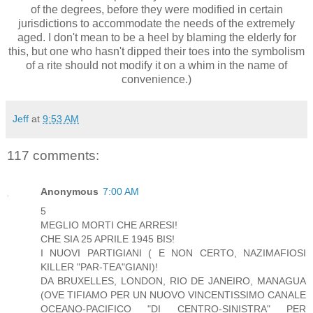
of the degrees, before they were modified in certain
jurisdictions to accommodate the needs of the extremely
aged. I don't mean to be a heel by blaming the elderly for
this, but one who hasn't dipped their toes into the symbolism
of a rite should not modify it on a whim in the name of
convenience.)
Jeff
at
9:53 AM
117 comments:
Anonymous
7:00 AM
5
MEGLIO MORTI CHE ARRESI!
CHE SIA 25 APRILE 1945 BIS!
I NUOVI PARTIGIANI ( E NON CERTO, NAZIMAFIOSI
KILLER "PAR-TEA"GIANI)!
DA BRUXELLES, LONDON, RIO DE JANEIRO, MANAGUA
(OVE TIFIAMO PER UN NUOVO VINCENTISSIMO CANALE
OCEANO-PACIFICO "DI CENTRO-SINISTRA" PER