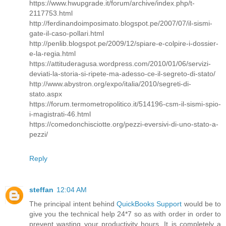
https://www.hwupgrade.it/forum/archive/index.php/t-
2117753.html
http://ferdinandoimposimato.blogspot.pe/2007/07/il-sismi-
gate-il-caso-pollari.html
http://penlib.blogspot.pe/2009/12/spiare-e-colpire-i-dossier-
e-la-regia.html
https://attituderagusa.wordpress.com/2010/01/06/servizi-
deviati-la-storia-si-ripete-ma-adesso-ce-il-segreto-di-stato/
http://www.abystron.org/expo/italia/2010/segreti-di-
stato.aspx
https://forum.termometropolitico.it/514196-csm-il-sismi-spio-
i-magistrati-46.html
https://comedonchisciotte.org/pezzi-eversivi-di-uno-stato-a-
pezzi/
Reply
steffan
12:04 AM
The principal intent behind
QuickBooks Support
would be to
give you the technical help 24*7 so as with order in order to
prevent wasting your productivity hours. It is completely a