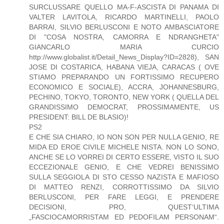
SURCLUSSARE QUELLO MA-F-ASCISTA DI PANAMA DI
VALTER LAVITOLA, RICARDO MARTINELLI, PAOLO
BARRAI, SILVIO BERLUSCONI E NOTO AMBASCIATORE
DI "COSA NOSTRA, CAMORRA E NDRANGHETA"
GIANCARLO MARIA CURCIO
http://www.globalist.it/Detail_News_Display?ID=2828), SAN
JOSE DI COSTARICA, HABANA VIEJA, CARACAS ( OVE
STIAMO PREPARANDO UN FORTISSIMO RECUPERO
ECONOMICO E SOCIALE), ACCRA, JOHANNESBURG,
PECHINO, TOKYO, TORONTO, NEW YORK ( QUELLA DEL
GRANDISSIMO DEMOCRAT, PROSSIMAMENTE, US
PRESIDENT: BILL DE BLASIO)!
PS2
E CHE SIA CHIARO, IO NON SON PER NULLA GENIO, RE
MIDA ED EROE CIVILE MICHELE NISTA. NON LO SONO,
ANCHE SE LO VORREI DI CERTO ESSERE, VISTO IL SUO
ECCEZIONALE GENIO, E CHE VEDREI BENISSIMO
SULLA SEGGIOLA DI STO CESSO NAZISTA E MAFIOSO
DI MATTEO RENZI, CORROTTISSIMO DA SILVIO
BERLUSCONI, PER FARE LEGGI, E PRENDERE
DECISIONI, PRO, QUEST‘ULTIMA
„FASCIOCAMORRISTAM ED PEDOFILAM PERSONAM“.