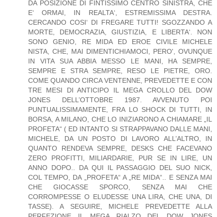
DA POSIZIONE DI FINTISSIMO CENTRO SINISTRA, CHE
E‘ ORMAI, IN REALTA‘, ESTREMISSIMA DESTRA.
CERCANDO COSI‘ DI FREGARE TUTTI! SGOZZANDO A
MORTE, DEMOCRAZIA, GIUSTIZIA, E LIBERTA‘. NON
SONO GENIO, RE MIDA ED EROE CIVILE MICHELE
NISTA, CHE, MAI DIMENTICHIAMOCI, PERO', OVUNQUE
IN VITA SUA ABBIA MESSO LE MANI, HA SEMPRE,
SEMPRE E STRA SEMPRE, RESO LE PIETRE, ORO.
COME QUANDO CIRCA VENTENNE, PREVEDETTE E CON
TRE MESI DI ANTICIPO IL MEGA CROLLO DEL DOW
JONES DELL’OTTOBRE 1987. AVVENUTO POI
PUNTUALISSIMAMENTE, FRA LO SHOCK DI TUTTI, IN
BORSA, A MILANO, CHE LO INIZIARONO A CHIAMARE „IL
PROFETA“ ( ED INTANTO SI STRAPPAVANO DALLE MANI,
MICHELE, DA UN POSTO DI LAVORO ALL’ALTRO, IN
QUANTO RENDEVA SEMPRE, DESKS CHE FACEVANO
ZERO PROFITTI, MILIARDARIE, PUR SE IN LIRE, UN
ANNO DOPO.. DA QUI IL PASSAGGIO DEL SUO NICK,
COL TEMPO, DA „PROFETA“ A „RE MIDA“.. E SENZA MAI
CHE GIOCASSE SPORCO, SENZA MAI CHE
CORROMPESSE O ELUDESSE UNA LIRA, CHE UNA, DI
TASSE). A SEGUIRE, MICHELE PREVEDETTE ALLA
PERFEZIONE IL MEGA RIALZO DEL DOW JONES