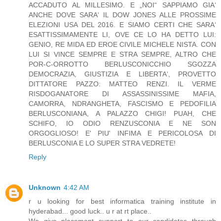
ACCADUTO AL MILLESIMO. E „NOI“ SAPPIAMO GIA‘
ANCHE DOVE SARA‘ IL DOW JONES ALLE PROSSIME
ELEZIONI USA DEL 2016. E SIAMO CERTI CHE SARA‘
ESATTISSIMAMENTE LI, OVE CE LO HA DETTO LUI:
GENIO, RE MIDA ED EROE CIVILE MICHELE NISTA. CON
LUI SI VINCE SEMPRE E STRA SEMPRE, ALTRO CHE
POR-C-ORROTTO BERLUSCONICCHIO SGOZZA
DEMOCRAZIA, GIUSTIZIA E LIBERTA‘, PROVETTO
DITTATORE PAZZO: MATTEO RENZI. IL VERME
RISDOGANATORE DI ASSASSINISSIME MAFIA,
CAMORRA, NDRANGHETA, FASCISMO E PEDOFILIA
BERLUSCONIANA, A PALAZZO CHIGI! PUAH, CHE
SCHIFO, IO ODIO RENZUSCONIA E NE SON
ORGOGLIOSO! E' PIU' INFIMA E PERICOLOSA DI
BERLUSCONIA E LO SUPER STRA VEDRETE!
Reply
Unknown
4:42 AM
r u looking for best informatica training institute in
hyderabad... good luck.. u r at rt place..