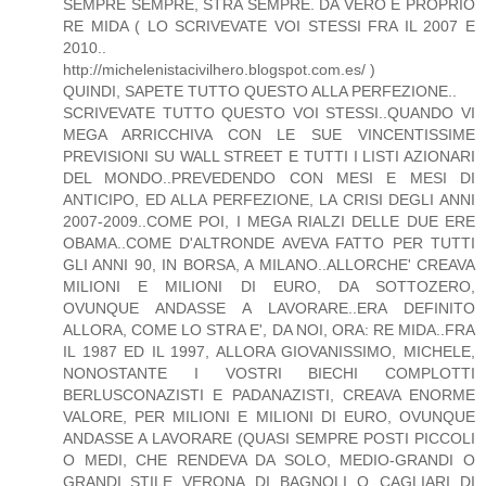
SEMPRE SEMPRE, STRA SEMPRE. DA VERO E PROPRIO
RE MIDA ( LO SCRIVEVATE VOI STESSI FRA IL 2007 E
2010..
http://michelenistacivilhero.blogspot.com.es/ )
QUINDI, SAPETE TUTTO QUESTO ALLA PERFEZIONE..
SCRIVEVATE TUTTO QUESTO VOI STESSI..QUANDO VI
MEGA ARRICCHIVA CON LE SUE VINCENTISSIME
PREVISIONI SU WALL STREET E TUTTI I LISTI AZIONARI
DEL MONDO..PREVEDENDO CON MESI E MESI DI
ANTICIPO, ED ALLA PERFEZIONE, LA CRISI DEGLI ANNI
2007-2009..COME POI, I MEGA RIALZI DELLE DUE ERE
OBAMA..COME D'ALTRONDE AVEVA FATTO PER TUTTI
GLI ANNI 90, IN BORSA, A MILANO..ALLORCHE' CREAVA
MILIONI E MILIONI DI EURO, DA SOTTOZERO,
OVUNQUE ANDASSE A LAVORARE..ERA DEFINITO
ALLORA, COME LO STRA E', DA NOI, ORA: RE MIDA..FRA
IL 1987 ED IL 1997, ALLORA GIOVANISSIMO, MICHELE,
NONOSTANTE I VOSTRI BIECHI COMPLOTTI
BERLUSCONAZISTI E PADANAZISTI, CREAVA ENORME
VALORE, PER MILIONI E MILIONI DI EURO, OVUNQUE
ANDASSE A LAVORARE (QUASI SEMPRE POSTI PICCOLI
O MEDI, CHE RENDEVA DA SOLO, MEDIO-GRANDI O
GRANDI..STILE VERONA DI BAGNOLI O CAGLIARI DI