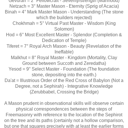
Gevurah = 2° Fellowcraft - Severity/strength (Manhood)
Netzach = 3° Master Mason - Eternity (Sprig of Acacia)
Binah = 4° Mark Master Mason - Understanding (The stone
which the builders rejected)
Chokhmah = 5° Virtual Past Master - Wisdom (King
Solomon)
Hod = 6° Most Excellent Master - Splendor (Completion &
Dedication of Temple)
Tiferet = 7° Royal Arch Mason - Beauty (Revelation of the
Ineffable)
Malkhut = 8° Royal Master - Kingdom (Mortality, Clay
Ground between Succoth and Zeredatha)
Yesod = 9° Select Master - Foundation (The foundation
stone, depositing into the earth.)
Da'at = Illustrious Order of the Red Cross of Babylon (Not a
Degree, not a Sephirah) - Integrative Knowledge
(Zerubbabel, Crossing the Bridge)
A Mason prudent in observational skills will observe certain
physical correspondences between the steps of
Freemasonry with reference to the location of the Sephirot
on the tree and its paths (certainly not a hollow comparison,
but one that squares precisely with at least the earlier forms