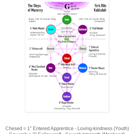
Chesed = 1° Entered Apprentice - Loving-kindness (Youth)