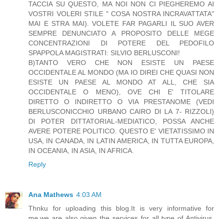
TACCIA SU QUESTO, MA NOI NON CI PIEGHEREMO AI
VOSTRI VOLERI STILE " COSA NOSTRA INCRAVATTATA"
MAI E STRA MAI). VOLETE FAR PAGARLI IL SUO AVER
SEMPRE DENUNCIATO A PROPOSITO DELLE MEGE
CONCENTRAZIONI DI POTERE DEL PEDOFILO
SPAPPOLA MAGISTRATI: SILVIO BERLUSCONI!
B)TANTO VERO CHE NON ESISTE UN PAESE
OCCIDENTALE AL MONDO (MA IO DIREI CHE QUASI NON
ESISTE UN PAESE AL MONDO AT ALL, CHE SIA
OCCIDENTALE O MENO), OVE CHI E' TITOLARE
DIRETTO O INDIRETTO O VIA PRESTANOME (VEDI
BERLUSCONICCHIO URBANO CAIRO DI LA 7- RIZZOLI)
DI POTER DITTATORIAL-MEDIATICO, POSSA ANCHE
AVERE POTERE POLITICO. QUESTO E' VIETATISSIMO IN
USA, IN CANADA, IN LATIN AMERICA, IN TUTTA EUROPA,
IN OCEANIA, IN ASIA, IN AFRICA.
Reply
Ana Mathews
4:03 AM
Thnku for uploading this blog.It is very informative for
me.we are also given the services for all type of Antivirus,