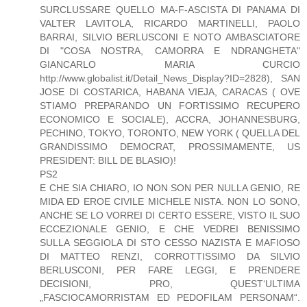
SURCLUSSARE QUELLO MA-F-ASCISTA DI PANAMA DI
VALTER LAVITOLA, RICARDO MARTINELLI, PAOLO
BARRAI, SILVIO BERLUSCONI E NOTO AMBASCIATORE
DI "COSA NOSTRA, CAMORRA E NDRANGHETA"
GIANCARLO MARIA CURCIO
http://www.globalist.it/Detail_News_Display?ID=2828), SAN
JOSE DI COSTARICA, HABANA VIEJA, CARACAS ( OVE
STIAMO PREPARANDO UN FORTISSIMO RECUPERO
ECONOMICO E SOCIALE), ACCRA, JOHANNESBURG,
PECHINO, TOKYO, TORONTO, NEW YORK ( QUELLA DEL
GRANDISSIMO DEMOCRAT, PROSSIMAMENTE, US
PRESIDENT: BILL DE BLASIO)!
PS2
E CHE SIA CHIARO, IO NON SON PER NULLA GENIO, RE
MIDA ED EROE CIVILE MICHELE NISTA. NON LO SONO,
ANCHE SE LO VORREI DI CERTO ESSERE, VISTO IL SUO
ECCEZIONALE GENIO, E CHE VEDREI BENISSIMO
SULLA SEGGIOLA DI STO CESSO NAZISTA E MAFIOSO
DI MATTEO RENZI, CORROTTISSIMO DA SILVIO
BERLUSCONI, PER FARE LEGGI, E PRENDERE
DECISIONI, PRO, QUEST‘ULTIMA
„FASCIOCAMORRISTAM ED PEDOFILAM PERSONAM“.