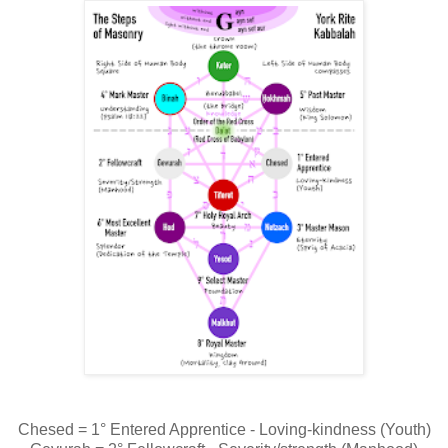
Chesed = 1° Entered Apprentice - Loving-kindness (Youth)