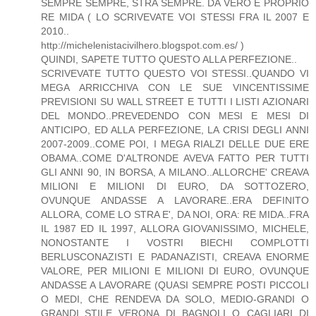
SEMPRE SEMPRE, STRA SEMPRE. DA VERO E PROPRIO
RE MIDA ( LO SCRIVEVATE VOI STESSI FRA IL 2007 E
2010..
http://michelenistacivilhero.blogspot.com.es/ )
QUINDI, SAPETE TUTTO QUESTO ALLA PERFEZIONE..
SCRIVEVATE TUTTO QUESTO VOI STESSI..QUANDO VI
MEGA ARRICCHIVA CON LE SUE VINCENTISSIME
PREVISIONI SU WALL STREET E TUTTI I LISTI AZIONARI
DEL MONDO..PREVEDENDO CON MESI E MESI DI
ANTICIPO, ED ALLA PERFEZIONE, LA CRISI DEGLI ANNI
2007-2009..COME POI, I MEGA RIALZI DELLE DUE ERE
OBAMA..COME D'ALTRONDE AVEVA FATTO PER TUTTI
GLI ANNI 90, IN BORSA, A MILANO..ALLORCHE' CREAVA
MILIONI E MILIONI DI EURO, DA SOTTOZERO,
OVUNQUE ANDASSE A LAVORARE..ERA DEFINITO
ALLORA, COME LO STRA E', DA NOI, ORA: RE MIDA..FRA
IL 1987 ED IL 1997, ALLORA GIOVANISSIMO, MICHELE,
NONOSTANTE I VOSTRI BIECHI COMPLOTTI
BERLUSCONAZISTI E PADANAZISTI, CREAVA ENORME
VALORE, PER MILIONI E MILIONI DI EURO, OVUNQUE
ANDASSE A LAVORARE (QUASI SEMPRE POSTI PICCOLI
O MEDI, CHE RENDEVA DA SOLO, MEDIO-GRANDI O
GRANDI..STILE VERONA DI BAGNOLI O CAGLIARI DI