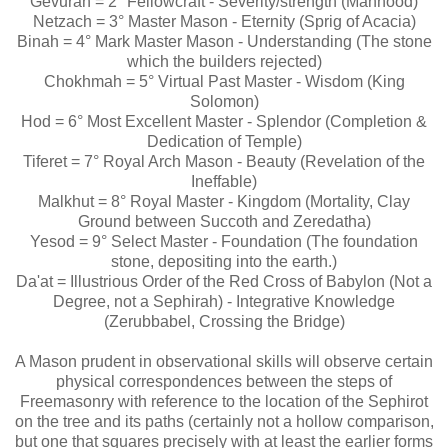
Gevurah = 2° Fellowcraft - Severity/strength (Manhood)
Netzach = 3° Master Mason - Eternity (Sprig of Acacia)
Binah = 4° Mark Master Mason - Understanding (The stone
which the builders rejected)
Chokhmah = 5° Virtual Past Master - Wisdom (King
Solomon)
Hod = 6° Most Excellent Master - Splendor (Completion &
Dedication of Temple)
Tiferet = 7° Royal Arch Mason - Beauty (Revelation of the
Ineffable)
Malkhut = 8° Royal Master - Kingdom (Mortality, Clay
Ground between Succoth and Zeredatha)
Yesod = 9° Select Master - Foundation (The foundation
stone, depositing into the earth.)
Da'at = Illustrious Order of the Red Cross of Babylon (Not a
Degree, not a Sephirah) - Integrative Knowledge
(Zerubbabel, Crossing the Bridge)
A Mason prudent in observational skills will observe certain
physical correspondences between the steps of
Freemasonry with reference to the location of the Sephirot
on the tree and its paths (certainly not a hollow comparison,
but one that squares precisely with at least the earlier forms