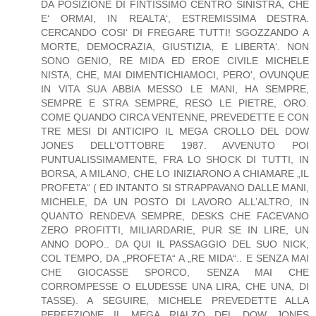
DA POSIZIONE DI FINTISSIMO CENTRO SINISTRA, CHE
E‘ ORMAI, IN REALTA‘, ESTREMISSIMA DESTRA.
CERCANDO COSI‘ DI FREGARE TUTTI! SGOZZANDO A
MORTE, DEMOCRAZIA, GIUSTIZIA, E LIBERTA‘. NON
SONO GENIO, RE MIDA ED EROE CIVILE MICHELE
NISTA, CHE, MAI DIMENTICHIAMOCI, PERO', OVUNQUE
IN VITA SUA ABBIA MESSO LE MANI, HA SEMPRE,
SEMPRE E STRA SEMPRE, RESO LE PIETRE, ORO.
COME QUANDO CIRCA VENTENNE, PREVEDETTE E CON
TRE MESI DI ANTICIPO IL MEGA CROLLO DEL DOW
JONES DELL’OTTOBRE 1987. AVVENUTO POI
PUNTUALISSIMAMENTE, FRA LO SHOCK DI TUTTI, IN
BORSA, A MILANO, CHE LO INIZIARONO A CHIAMARE „IL
PROFETA“ ( ED INTANTO SI STRAPPAVANO DALLE MANI,
MICHELE, DA UN POSTO DI LAVORO ALL’ALTRO, IN
QUANTO RENDEVA SEMPRE, DESKS CHE FACEVANO
ZERO PROFITTI, MILIARDARIE, PUR SE IN LIRE, UN
ANNO DOPO.. DA QUI IL PASSAGGIO DEL SUO NICK,
COL TEMPO, DA „PROFETA“ A „RE MIDA“.. E SENZA MAI
CHE GIOCASSE SPORCO, SENZA MAI CHE
CORROMPESSE O ELUDESSE UNA LIRA, CHE UNA, DI
TASSE). A SEGUIRE, MICHELE PREVEDETTE ALLA
PERFEZIONE IL MEGA RIALZO DEL DOW JONES