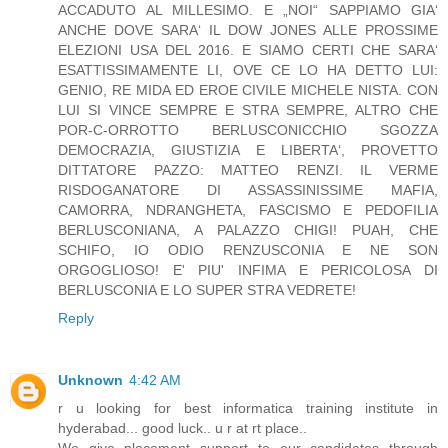
ACCADUTO AL MILLESIMO. E „NOI“ SAPPIAMO GIA‘
ANCHE DOVE SARA‘ IL DOW JONES ALLE PROSSIME
ELEZIONI USA DEL 2016. E SIAMO CERTI CHE SARA‘
ESATTISSIMAMENTE LI, OVE CE LO HA DETTO LUI:
GENIO, RE MIDA ED EROE CIVILE MICHELE NISTA. CON
LUI SI VINCE SEMPRE E STRA SEMPRE, ALTRO CHE
POR-C-ORROTTO BERLUSCONICCHIO SGOZZA
DEMOCRAZIA, GIUSTIZIA E LIBERTA‘, PROVETTO
DITTATORE PAZZO: MATTEO RENZI. IL VERME
RISDOGANATORE DI ASSASSINISSIME MAFIA,
CAMORRA, NDRANGHETA, FASCISMO E PEDOFILIA
BERLUSCONIANA, A PALAZZO CHIGI! PUAH, CHE
SCHIFO, IO ODIO RENZUSCONIA E NE SON
ORGOGLIOSO! E' PIU' INFIMA E PERICOLOSA DI
BERLUSCONIA E LO SUPER STRA VEDRETE!
Reply
Unknown
4:42 AM
r u looking for best informatica training institute in
hyderabad... good luck.. u r at rt place..