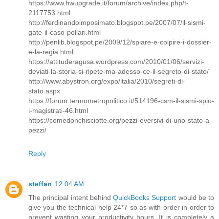
https://www.hwupgrade.it/forum/archive/index.php/t-
2117753.html
http://ferdinandoimposimato.blogspot.pe/2007/07/il-sismi-
gate-il-caso-pollari.html
http://penlib.blogspot.pe/2009/12/spiare-e-colpire-i-dossier-
e-la-regia.html
https://attituderagusa.wordpress.com/2010/01/06/servizi-
deviati-la-storia-si-ripete-ma-adesso-ce-il-segreto-di-stato/
http://www.abystron.org/expo/italia/2010/segreti-di-
stato.aspx
https://forum.termometropolitico.it/514196-csm-il-sismi-spio-
i-magistrati-46.html
https://comedonchisciotte.org/pezzi-eversivi-di-uno-stato-a-
pezzi/
Reply
steffan
12:04 AM
The principal intent behind
QuickBooks Support
would be to
give you the technical help 24*7 so as with order in order to
prevent wasting your productivity hours. It is completely a