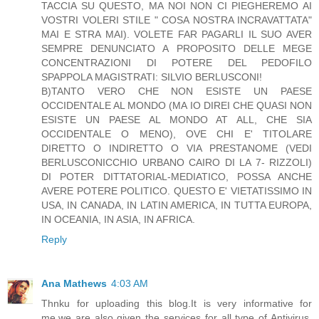
TACCIA SU QUESTO, MA NOI NON CI PIEGHEREMO AI
VOSTRI VOLERI STILE " COSA NOSTRA INCRAVATTATA"
MAI E STRA MAI). VOLETE FAR PAGARLI IL SUO AVER
SEMPRE DENUNCIATO A PROPOSITO DELLE MEGE
CONCENTRAZIONI DI POTERE DEL PEDOFILO
SPAPPOLA MAGISTRATI: SILVIO BERLUSCONI!
B)TANTO VERO CHE NON ESISTE UN PAESE
OCCIDENTALE AL MONDO (MA IO DIREI CHE QUASI NON
ESISTE UN PAESE AL MONDO AT ALL, CHE SIA
OCCIDENTALE O MENO), OVE CHI E' TITOLARE
DIRETTO O INDIRETTO O VIA PRESTANOME (VEDI
BERLUSCONICCHIO URBANO CAIRO DI LA 7- RIZZOLI)
DI POTER DITTATORIAL-MEDIATICO, POSSA ANCHE
AVERE POTERE POLITICO. QUESTO E' VIETATISSIMO IN
USA, IN CANADA, IN LATIN AMERICA, IN TUTTA EUROPA,
IN OCEANIA, IN ASIA, IN AFRICA.
Reply
Ana Mathews
4:03 AM
Thnku for uploading this blog.It is very informative for
me.we are also given the services for all type of Antivirus,