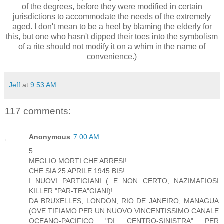
of the degrees, before they were modified in certain
jurisdictions to accommodate the needs of the extremely
aged. I don't mean to be a heel by blaming the elderly for
this, but one who hasn't dipped their toes into the symbolism
of a rite should not modify it on a whim in the name of
convenience.)
Jeff
at
9:53 AM
117 comments:
Anonymous
7:00 AM
5
MEGLIO MORTI CHE ARRESI!
CHE SIA 25 APRILE 1945 BIS!
I NUOVI PARTIGIANI ( E NON CERTO, NAZIMAFIOSI
KILLER "PAR-TEA"GIANI)!
DA BRUXELLES, LONDON, RIO DE JANEIRO, MANAGUA
(OVE TIFIAMO PER UN NUOVO VINCENTISSIMO CANALE
OCEANO-PACIFICO "DI CENTRO-SINISTRA" PER