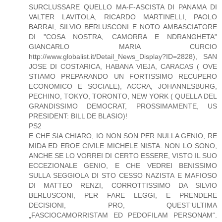
SURCLUSSARE QUELLO MA-F-ASCISTA DI PANAMA DI
VALTER LAVITOLA, RICARDO MARTINELLI, PAOLO
BARRAI, SILVIO BERLUSCONI E NOTO AMBASCIATORE
DI "COSA NOSTRA, CAMORRA E NDRANGHETA"
GIANCARLO MARIA CURCIO
http://www.globalist.it/Detail_News_Display?ID=2828), SAN
JOSE DI COSTARICA, HABANA VIEJA, CARACAS ( OVE
STIAMO PREPARANDO UN FORTISSIMO RECUPERO
ECONOMICO E SOCIALE), ACCRA, JOHANNESBURG,
PECHINO, TOKYO, TORONTO, NEW YORK ( QUELLA DEL
GRANDISSIMO DEMOCRAT, PROSSIMAMENTE, US
PRESIDENT: BILL DE BLASIO)!
PS2
E CHE SIA CHIARO, IO NON SON PER NULLA GENIO, RE
MIDA ED EROE CIVILE MICHELE NISTA. NON LO SONO,
ANCHE SE LO VORREI DI CERTO ESSERE, VISTO IL SUO
ECCEZIONALE GENIO, E CHE VEDREI BENISSIMO
SULLA SEGGIOLA DI STO CESSO NAZISTA E MAFIOSO
DI MATTEO RENZI, CORROTTISSIMO DA SILVIO
BERLUSCONI, PER FARE LEGGI, E PRENDERE
DECISIONI, PRO, QUEST‘ULTIMA
„FASCIOCAMORRISTAM ED PEDOFILAM PERSONAM“.