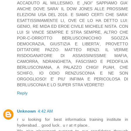
ACCADUTO AL MILLESIMO. E „NOI“ SAPPIAMO GIA‘
ANCHE DOVE SARA‘ IL DOW JONES ALLE PROSSIME
ELEZIONI USA DEL 2016. E SIAMO CERTI CHE SARA‘
ESATTISSIMAMENTE LI, OVE CE LO HA DETTO LUI:
GENIO, RE MIDA ED EROE CIVILE MICHELE NISTA. CON
LUI SI VINCE SEMPRE E STRA SEMPRE, ALTRO CHE
POR-C-ORROTTO BERLUSCONICCHIO SGOZZA
DEMOCRAZIA, GIUSTIZIA E LIBERTA‘, PROVETTO
DITTATORE PAZZO: MATTEO RENZI. IL VERME
RISDOGANATORE DI ASSASSINISSIME MAFIA,
CAMORRA, NDRANGHETA, FASCISMO E PEDOFILIA
BERLUSCONIANA, A PALAZZO CHIGI! PUAH, CHE
SCHIFO, IO ODIO RENZUSCONIA E NE SON
ORGOGLIOSO! E' PIU' INFIMA E PERICOLOSA DI
BERLUSCONIA E LO SUPER STRA VEDRETE!
Reply
Unknown
4:42 AM
r u looking for best informatica training institute in
hyderabad... good luck.. u r at rt place..