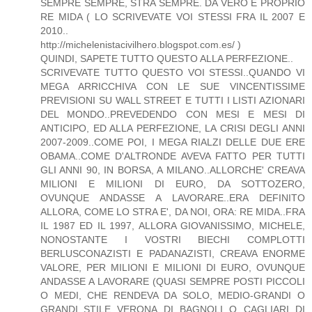
SEMPRE SEMPRE, STRA SEMPRE. DA VERO E PROPRIO
RE MIDA ( LO SCRIVEVATE VOI STESSI FRA IL 2007 E
2010..
http://michelenistacivilhero.blogspot.com.es/ )
QUINDI, SAPETE TUTTO QUESTO ALLA PERFEZIONE..
SCRIVEVATE TUTTO QUESTO VOI STESSI..QUANDO VI
MEGA ARRICCHIVA CON LE SUE VINCENTISSIME
PREVISIONI SU WALL STREET E TUTTI I LISTI AZIONARI
DEL MONDO..PREVEDENDO CON MESI E MESI DI
ANTICIPO, ED ALLA PERFEZIONE, LA CRISI DEGLI ANNI
2007-2009..COME POI, I MEGA RIALZI DELLE DUE ERE
OBAMA..COME D'ALTRONDE AVEVA FATTO PER TUTTI
GLI ANNI 90, IN BORSA, A MILANO..ALLORCHE' CREAVA
MILIONI E MILIONI DI EURO, DA SOTTOZERO,
OVUNQUE ANDASSE A LAVORARE..ERA DEFINITO
ALLORA, COME LO STRA E', DA NOI, ORA: RE MIDA..FRA
IL 1987 ED IL 1997, ALLORA GIOVANISSIMO, MICHELE,
NONOSTANTE I VOSTRI BIECHI COMPLOTTI
BERLUSCONAZISTI E PADANAZISTI, CREAVA ENORME
VALORE, PER MILIONI E MILIONI DI EURO, OVUNQUE
ANDASSE A LAVORARE (QUASI SEMPRE POSTI PICCOLI
O MEDI, CHE RENDEVA DA SOLO, MEDIO-GRANDI O
GRANDI..STILE VERONA DI BAGNOLI O CAGLIARI DI