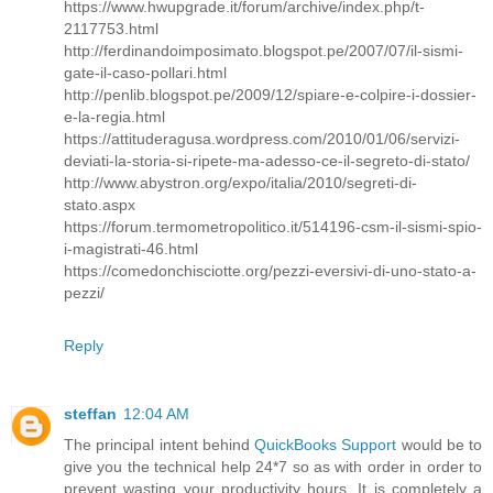
https://www.hwupgrade.it/forum/archive/index.php/t-
2117753.html
http://ferdinandoimposimato.blogspot.pe/2007/07/il-sismi-
gate-il-caso-pollari.html
http://penlib.blogspot.pe/2009/12/spiare-e-colpire-i-dossier-
e-la-regia.html
https://attituderagusa.wordpress.com/2010/01/06/servizi-
deviati-la-storia-si-ripete-ma-adesso-ce-il-segreto-di-stato/
http://www.abystron.org/expo/italia/2010/segreti-di-
stato.aspx
https://forum.termometropolitico.it/514196-csm-il-sismi-spio-
i-magistrati-46.html
https://comedonchisciotte.org/pezzi-eversivi-di-uno-stato-a-
pezzi/
Reply
steffan
12:04 AM
The principal intent behind
QuickBooks Support
would be to
give you the technical help 24*7 so as with order in order to
prevent wasting your productivity hours. It is completely a