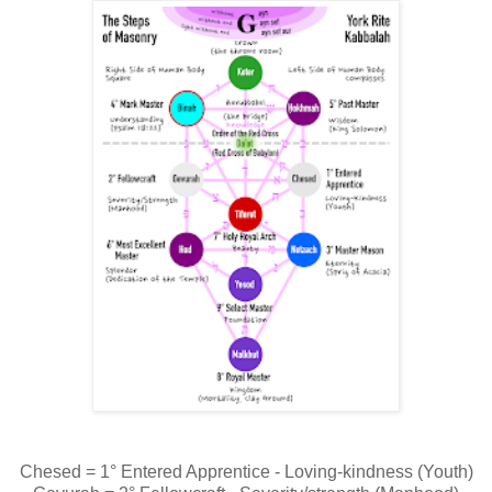
Chesed = 1° Entered Apprentice - Loving-kindness (Youth)