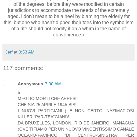
of the degrees, before they were modified in certain
jurisdictions to accommodate the needs of the extremely
aged. I don't mean to be a heel by blaming the elderly for
this, but one who hasn't dipped their toes into the symbolism
of a rite should not modify it on a whim in the name of
convenience.)
Jeff
at
9:53 AM
117 comments:
Anonymous
7:00 AM
5
MEGLIO MORTI CHE ARRESI!
CHE SIA 25 APRILE 1945 BIS!
I NUOVI PARTIGIANI ( E NON CERTO, NAZIMAFIOSI
KILLER "PAR-TEA"GIANI)!
DA BRUXELLES, LONDON, RIO DE JANEIRO, MANAGUA
(OVE TIFIAMO PER UN NUOVO VINCENTISSIMO CANALE
OCEANO-PACIFICO "DI CENTRO-SINISTRA" PER