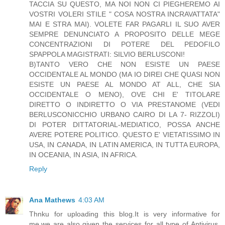
TACCIA SU QUESTO, MA NOI NON CI PIEGHEREMO AI
VOSTRI VOLERI STILE " COSA NOSTRA INCRAVATTATA"
MAI E STRA MAI). VOLETE FAR PAGARLI IL SUO AVER
SEMPRE DENUNCIATO A PROPOSITO DELLE MEGE
CONCENTRAZIONI DI POTERE DEL PEDOFILO
SPAPPOLA MAGISTRATI: SILVIO BERLUSCONI!
B)TANTO VERO CHE NON ESISTE UN PAESE
OCCIDENTALE AL MONDO (MA IO DIREI CHE QUASI NON
ESISTE UN PAESE AL MONDO AT ALL, CHE SIA
OCCIDENTALE O MENO), OVE CHI E' TITOLARE
DIRETTO O INDIRETTO O VIA PRESTANOME (VEDI
BERLUSCONICCHIO URBANO CAIRO DI LA 7- RIZZOLI)
DI POTER DITTATORIAL-MEDIATICO, POSSA ANCHE
AVERE POTERE POLITICO. QUESTO E' VIETATISSIMO IN
USA, IN CANADA, IN LATIN AMERICA, IN TUTTA EUROPA,
IN OCEANIA, IN ASIA, IN AFRICA.
Reply
Ana Mathews
4:03 AM
Thnku for uploading this blog.It is very informative for
me.we are also given the services for all type of Antivirus,