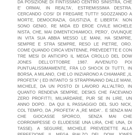
DA POSIZIONE DI FINTISSIMO CENTRO SINISTRA, CHE
E‘ ORMAI, IN REALTA‘, ESTREMISSIMA DESTRA.
CERCANDO COSI‘ DI FREGARE TUTTI! SGOZZANDO A
MORTE, DEMOCRAZIA, GIUSTIZIA, E LIBERTA‘. NON
SONO GENIO, RE MIDA ED EROE CIVILE MICHELE
NISTA, CHE, MAI DIMENTICHIAMOCI, PERO', OVUNQUE
IN VITA SUA ABBIA MESSO LE MANI, HA SEMPRE,
SEMPRE E STRA SEMPRE, RESO LE PIETRE, ORO.
COME QUANDO CIRCA VENTENNE, PREVEDETTE E CON
TRE MESI DI ANTICIPO IL MEGA CROLLO DEL DOW
JONES DELL’OTTOBRE 1987. AVVENUTO POI
PUNTUALISSIMAMENTE, FRA LO SHOCK DI TUTTI, IN
BORSA, A MILANO, CHE LO INIZIARONO A CHIAMARE „IL
PROFETA“ ( ED INTANTO SI STRAPPAVANO DALLE MANI,
MICHELE, DA UN POSTO DI LAVORO ALL’ALTRO, IN
QUANTO RENDEVA SEMPRE, DESKS CHE FACEVANO
ZERO PROFITTI, MILIARDARIE, PUR SE IN LIRE, UN
ANNO DOPO.. DA QUI IL PASSAGGIO DEL SUO NICK,
COL TEMPO, DA „PROFETA“ A „RE MIDA“.. E SENZA MAI
CHE GIOCASSE SPORCO, SENZA MAI CHE
CORROMPESSE O ELUDESSE UNA LIRA, CHE UNA, DI
TASSE). A SEGUIRE, MICHELE PREVEDETTE ALLA
PERFEZIONE IL MEGA RIALZO DEL DOW JONES