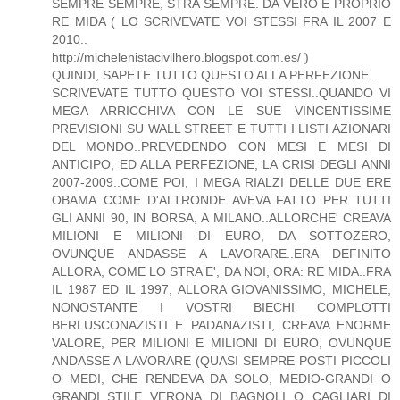
SEMPRE SEMPRE, STRA SEMPRE. DA VERO E PROPRIO
RE MIDA ( LO SCRIVEVATE VOI STESSI FRA IL 2007 E
2010..
http://michelenistacivilhero.blogspot.com.es/ )
QUINDI, SAPETE TUTTO QUESTO ALLA PERFEZIONE..
SCRIVEVATE TUTTO QUESTO VOI STESSI..QUANDO VI
MEGA ARRICCHIVA CON LE SUE VINCENTISSIME
PREVISIONI SU WALL STREET E TUTTI I LISTI AZIONARI
DEL MONDO..PREVEDENDO CON MESI E MESI DI
ANTICIPO, ED ALLA PERFEZIONE, LA CRISI DEGLI ANNI
2007-2009..COME POI, I MEGA RIALZI DELLE DUE ERE
OBAMA..COME D'ALTRONDE AVEVA FATTO PER TUTTI
GLI ANNI 90, IN BORSA, A MILANO..ALLORCHE' CREAVA
MILIONI E MILIONI DI EURO, DA SOTTOZERO,
OVUNQUE ANDASSE A LAVORARE..ERA DEFINITO
ALLORA, COME LO STRA E', DA NOI, ORA: RE MIDA..FRA
IL 1987 ED IL 1997, ALLORA GIOVANISSIMO, MICHELE,
NONOSTANTE I VOSTRI BIECHI COMPLOTTI
BERLUSCONAZISTI E PADANAZISTI, CREAVA ENORME
VALORE, PER MILIONI E MILIONI DI EURO, OVUNQUE
ANDASSE A LAVORARE (QUASI SEMPRE POSTI PICCOLI
O MEDI, CHE RENDEVA DA SOLO, MEDIO-GRANDI O
GRANDI..STILE VERONA DI BAGNOLI O CAGLIARI DI