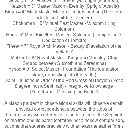
Gevurah = 2° Fellowcraft - Severity/strength (Manhood)
Netzach = 3° Master Mason - Eternity (Sprig of Acacia)
Binah = 4° Mark Master Mason - Understanding (The stone
which the builders rejected)
Chokhmah = 5° Virtual Past Master - Wisdom (King
Solomon)
Hod = 6° Most Excellent Master - Splendor (Completion &
Dedication of Temple)
Tiferet = 7° Royal Arch Mason - Beauty (Revelation of the
Ineffable)
Malkhut = 8° Royal Master - Kingdom (Mortality, Clay
Ground between Succoth and Zeredatha)
Yesod = 9° Select Master - Foundation (The foundation
stone, depositing into the earth.)
Da'at = Illustrious Order of the Red Cross of Babylon (Not a
Degree, not a Sephirah) - Integrative Knowledge
(Zerubbabel, Crossing the Bridge)
A Mason prudent in observational skills will observe certain
physical correspondences between the steps of
Freemasonry with reference to the location of the Sephirot
on the tree and its paths (certainly not a hollow comparison,
but one that squares precisely with at least the earlier forms