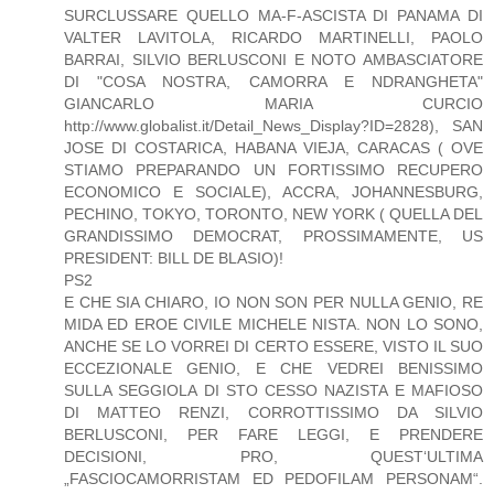
SURCLUSSARE QUELLO MA-F-ASCISTA DI PANAMA DI
VALTER LAVITOLA, RICARDO MARTINELLI, PAOLO
BARRAI, SILVIO BERLUSCONI E NOTO AMBASCIATORE
DI "COSA NOSTRA, CAMORRA E NDRANGHETA"
GIANCARLO MARIA CURCIO
http://www.globalist.it/Detail_News_Display?ID=2828), SAN
JOSE DI COSTARICA, HABANA VIEJA, CARACAS ( OVE
STIAMO PREPARANDO UN FORTISSIMO RECUPERO
ECONOMICO E SOCIALE), ACCRA, JOHANNESBURG,
PECHINO, TOKYO, TORONTO, NEW YORK ( QUELLA DEL
GRANDISSIMO DEMOCRAT, PROSSIMAMENTE, US
PRESIDENT: BILL DE BLASIO)!
PS2
E CHE SIA CHIARO, IO NON SON PER NULLA GENIO, RE
MIDA ED EROE CIVILE MICHELE NISTA. NON LO SONO,
ANCHE SE LO VORREI DI CERTO ESSERE, VISTO IL SUO
ECCEZIONALE GENIO, E CHE VEDREI BENISSIMO
SULLA SEGGIOLA DI STO CESSO NAZISTA E MAFIOSO
DI MATTEO RENZI, CORROTTISSIMO DA SILVIO
BERLUSCONI, PER FARE LEGGI, E PRENDERE
DECISIONI, PRO, QUEST‘ULTIMA
„FASCIOCAMORRISTAM ED PEDOFILAM PERSONAM“.