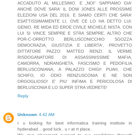
ACCADUTO AL MILLESIMO. E „NOI“ SAPPIAMO GIA‘
ANCHE DOVE SARA‘ IL DOW JONES ALLE PROSSIME
ELEZIONI USA DEL 2016. E SIAMO CERTI CHE SARA‘
ESATTISSIMAMENTE LI, OVE CE LO HA DETTO LUI:
GENIO, RE MIDA ED EROE CIVILE MICHELE NISTA. CON
LUI SI VINCE SEMPRE E STRA SEMPRE, ALTRO CHE
POR-C-ORROTTO BERLUSCONICCHIO SGOZZA
DEMOCRAZIA, GIUSTIZIA E LIBERTA‘, PROVETTO
DITTATORE PAZZO: MATTEO RENZI. IL VERME
RISDOGANATORE DI ASSASSINISSIME MAFIA,
CAMORRA, NDRANGHETA, FASCISMO E PEDOFILIA
BERLUSCONIANA, A PALAZZO CHIGI! PUAH, CHE
SCHIFO, IO ODIO RENZUSCONIA E NE SON
ORGOGLIOSO! E' PIU' INFIMA E PERICOLOSA DI
BERLUSCONIA E LO SUPER STRA VEDRETE!
Reply
Unknown
4:42 AM
r u looking for best informatica training institute in
hyderabad... good luck.. u r at rt place..