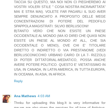
TACCIA SU QUESTO, MA NOI NON CI PIEGHEREMO AI
VOSTRI VOLERI STILE " COSA NOSTRA INCRAVATTATA"
MAI E STRA MAI). VOLETE FAR PAGARLI IL SUO AVER
SEMPRE DENUNCIATO A PROPOSITO DELLE MEGE
CONCENTRAZIONI DI POTERE DEL PEDOFILO
SPAPPOLA MAGISTRATI: SILVIO BERLUSCONI!
B)TANTO VERO CHE NON ESISTE UN PAESE
OCCIDENTALE AL MONDO (MA IO DIREI CHE QUASI NON
ESISTE UN PAESE AL MONDO AT ALL, CHE SIA
OCCIDENTALE O MENO), OVE CHI E' TITOLARE
DIRETTO O INDIRETTO O VIA PRESTANOME (VEDI
BERLUSCONICCHIO URBANO CAIRO DI LA 7- RIZZOLI)
DI POTER DITTATORIAL-MEDIATICO, POSSA ANCHE
AVERE POTERE POLITICO. QUESTO E' VIETATISSIMO IN
USA, IN CANADA, IN LATIN AMERICA, IN TUTTA EUROPA,
IN OCEANIA, IN ASIA, IN AFRICA.
Reply
Ana Mathews
4:03 AM
Thnku for uploading this blog.It is very informative for
me.we are also given the services for all type of Antivirus,