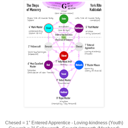
Chesed = 1° Entered Apprentice - Loving-kindness (Youth)