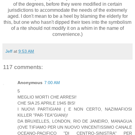
of the degrees, before they were modified in certain
jurisdictions to accommodate the needs of the extremely
aged. I don't mean to be a heel by blaming the elderly for
this, but one who hasn't dipped their toes into the symbolism
of a rite should not modify it on a whim in the name of
convenience.)
Jeff
at
9:53 AM
117 comments:
Anonymous
7:00 AM
5
MEGLIO MORTI CHE ARRESI!
CHE SIA 25 APRILE 1945 BIS!
I NUOVI PARTIGIANI ( E NON CERTO, NAZIMAFIOSI
KILLER "PAR-TEA"GIANI)!
DA BRUXELLES, LONDON, RIO DE JANEIRO, MANAGUA
(OVE TIFIAMO PER UN NUOVO VINCENTISSIMO CANALE
OCEANO-PACIFICO "DI CENTRO-SINISTRA" PER