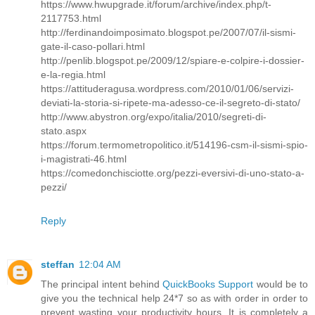
https://www.hwupgrade.it/forum/archive/index.php/t-
2117753.html
http://ferdinandoimposimato.blogspot.pe/2007/07/il-sismi-
gate-il-caso-pollari.html
http://penlib.blogspot.pe/2009/12/spiare-e-colpire-i-dossier-
e-la-regia.html
https://attituderagusa.wordpress.com/2010/01/06/servizi-
deviati-la-storia-si-ripete-ma-adesso-ce-il-segreto-di-stato/
http://www.abystron.org/expo/italia/2010/segreti-di-
stato.aspx
https://forum.termometropolitico.it/514196-csm-il-sismi-spio-
i-magistrati-46.html
https://comedonchisciotte.org/pezzi-eversivi-di-uno-stato-a-
pezzi/
Reply
steffan
12:04 AM
The principal intent behind
QuickBooks Support
would be to
give you the technical help 24*7 so as with order in order to
prevent wasting your productivity hours. It is completely a