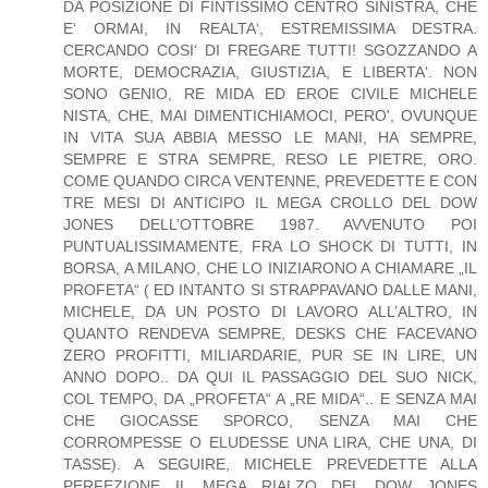
DA POSIZIONE DI FINTISSIMO CENTRO SINISTRA, CHE
E‘ ORMAI, IN REALTA‘, ESTREMISSIMA DESTRA.
CERCANDO COSI‘ DI FREGARE TUTTI! SGOZZANDO A
MORTE, DEMOCRAZIA, GIUSTIZIA, E LIBERTA‘. NON
SONO GENIO, RE MIDA ED EROE CIVILE MICHELE
NISTA, CHE, MAI DIMENTICHIAMOCI, PERO', OVUNQUE
IN VITA SUA ABBIA MESSO LE MANI, HA SEMPRE,
SEMPRE E STRA SEMPRE, RESO LE PIETRE, ORO.
COME QUANDO CIRCA VENTENNE, PREVEDETTE E CON
TRE MESI DI ANTICIPO IL MEGA CROLLO DEL DOW
JONES DELL’OTTOBRE 1987. AVVENUTO POI
PUNTUALISSIMAMENTE, FRA LO SHOCK DI TUTTI, IN
BORSA, A MILANO, CHE LO INIZIARONO A CHIAMARE „IL
PROFETA“ ( ED INTANTO SI STRAPPAVANO DALLE MANI,
MICHELE, DA UN POSTO DI LAVORO ALL’ALTRO, IN
QUANTO RENDEVA SEMPRE, DESKS CHE FACEVANO
ZERO PROFITTI, MILIARDARIE, PUR SE IN LIRE, UN
ANNO DOPO.. DA QUI IL PASSAGGIO DEL SUO NICK,
COL TEMPO, DA „PROFETA“ A „RE MIDA“.. E SENZA MAI
CHE GIOCASSE SPORCO, SENZA MAI CHE
CORROMPESSE O ELUDESSE UNA LIRA, CHE UNA, DI
TASSE). A SEGUIRE, MICHELE PREVEDETTE ALLA
PERFEZIONE IL MEGA RIALZO DEL DOW JONES