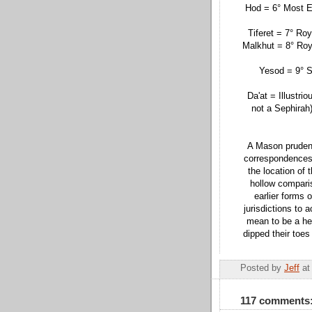
Hod = 6° Most E
Tiferet = 7° Roy
Malkhut = 8° Roy
Yesod = 9° S
Da'at = Illustri
not a Sephirah
A Mason prudent 
correspondences 
the location of 
hollow comparis
earlier forms 
jurisdictions to
mean to be a hee
dipped their toes
Posted by
Jeff
a
117 comments