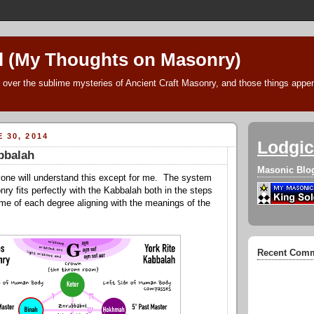
l (My Thoughts on Masonry)
 over the sublime mysteries of Ancient Craft Masonry, and those things append
 30, 2014
Lodgic
bbalah
Masonic Blo
nyone will understand this except for me. The system
ry fits perfectly with the Kabbalah both in the steps
me of each degree aligning with the meanings of the
Recent Com