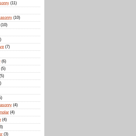
sonry
(11)
Masonry
(10)
(10)
)
ove
(7)
D
(6)
(5)
(5)
)
5)
Masonry
(4)
mplar
(4)
e
(4)
3)
er
(3)