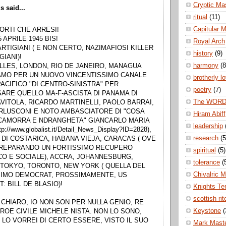
Cryptic Ma
 said...
ritual
(11)
Capitular 
ORTI CHE ARRESI!
5 APRILE 1945 BIS!
Royal Arch
ARTIGIANI ( E NON CERTO, NAZIMAFIOSI KILLER
history
(9)
GIANI)!
harmony
(8
LLES, LONDON, RIO DE JANEIRO, MANAGUA
IAMO PER UN NUOVO VINCENTISSIMO CANALE
brotherly l
ACIFICO "DI CENTRO-SINISTRA" PER
poetry
(7)
ARE QUELLO MA-F-ASCISTA DI PANAMA DI
The WOR
VITOLA, RICARDO MARTINELLI, PAOLO BARRAI,
ERLUSCONI E NOTO AMBASCIATORE DI "COSA
Hiram Abiff
CAMORRA E NDRANGHETA" GIANCARLO MARIA
leadership
p://www.globalist.it/Detail_News_Display?ID=2828),
research
(5
 DI COSTARICA, HABANA VIEJA, CARACAS ( OVE
REPARANDO UN FORTISSIMO RECUPERO
spiritual
(5)
O E SOCIALE), ACCRA, JOHANNESBURG,
tolerance
(
 TOKYO, TORONTO, NEW YORK ( QUELLA DEL
Chivalric 
IMO DEMOCRAT, PROSSIMAMENTE, US
: BILL DE BLASIO)!
Knights Te
scottish rit
 CHIARO, IO NON SON PER NULLA GENIO, RE
Keystone
(
ROE CIVILE MICHELE NISTA. NON LO SONO,
 LO VORREI DI CERTO ESSERE, VISTO IL SUO
Mark Mast