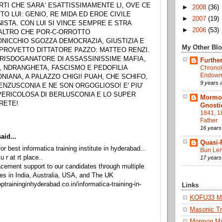
RTI CHE SARA‘ ESATTISSIMAMENTE LI, OVE CE
►
2008
(36)
TO LUI: GENIO, RE MIDA ED EROE CIVILE
►
2007
(19)
ISTA. CON LUI SI VINCE SEMPRE E STRA
►
2006
(53)
ALTRO CHE POR-C-ORROTTO
NICCHIO SGOZZA DEMOCRAZIA, GIUSTIZIA E
My Other Bl
, PROVETTO DITTATORE PAZZO: MATTEO RENZI.
 RISDOGANATORE DI ASSASSINISSIME MAFIA,
Further
 NDRANGHETA, FASCISMO E PEDOFILIA
Chronol
Endowme
NIANA, A PALAZZO CHIGI! PUAH, CHE SCHIFO,
9 years 
ENZUSCONIA E NE SON ORGOGLIOSO! E' PIU'
 PERICOLOSA DI BERLUSCONIA E LO SUPER
Mormon
RETE!
Gnosti
1841, 1
Father
16 years
aid...
Quasi-
for best informatica training institute in hyderabad...
Bun Len
u r at rt place..
17 years
cement support to our candidates through multiple
es in India, Australia, USA, and The UK
optraininginhyderabad.co.in/informatica-training-in-
Links
KOFU33 Ma
Masonic Tr
Mormon M