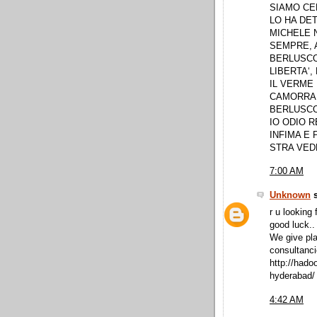
SIAMO CE
LO HA DET
MICHELE N
SEMPRE, 
BERLUSCO
LIBERTA‘
IL VERME
CAMORRA,
BERLUSCO
IO ODIO R
INFIMA E
STRA VED
7:00 AM
Unknown
s
r u looking 
good luck.. 
We give pla
consultanci
http://hado
hyderabad/
4:42 AM