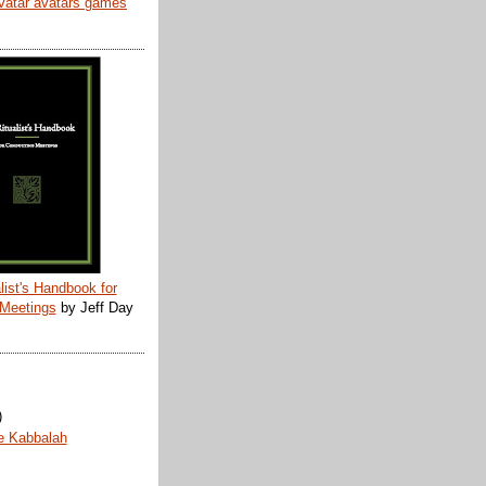
list's Handbook for
 Meetings
by Jeff Day
)
e Kabbalah