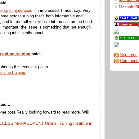
aid...
Masonic Bl
gents in hyderabad
I'm impressed, I must say. Very
 come across a blog that's both informative and
, and let me tell you, you've hit the nail on the head.
s important; the issue is something that not enough
alking intelligently about.
a online training
said...
Site Feed
Comments
sharing this excelent posts...
online training
aid...
e post.Really looking forward to read more. Will
CESS MANAGEMENT Online Training Institute in