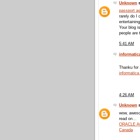
Unknown
s
passport a
rarely do I
entertaining
Your blog i
people are t
5:41 AM
informatic
Thanku for 
informatica 
4:26 AM
Unknown
s
wow, awesom
read on…
ORACLE AC
Canada