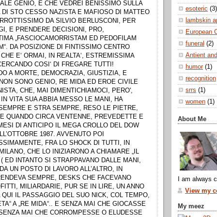
ALE GENIO, E CHE VEDREI BENISSIMO SULLA
esoteric
(3)
 DI STO CESSO NAZISTA E MAFIOSO DI MATTEO
lambskin a
ORROTTISSIMO DA SILVIO BERLUSCONI, PER
I, E PRENDERE DECISIONI, PRO,
European 
TIMA „FASCIOCAMORRISTAM ED PEDOFILAM
funeral
(2)
“. DA POSIZIONE DI FINTISSIMO CENTRO
Antient and
 CHE E‘ ORMAI, IN REALTA‘, ESTREMISSIMA
CERCANDO COSI‘ DI FREGARE TUTTI!
humor
(1)
O A MORTE, DEMOCRAZIA, GIUSTIZIA, E
recognition
 NON SONO GENIO, RE MIDA ED EROE CIVILE
srrs
(1)
ISTA, CHE, MAI DIMENTICHIAMOCI, PERO',
N VITA SUA ABBIA MESSO LE MANI, HA
women
(1)
SEMPRE E STRA SEMPRE, RESO LE PIETRE,
E QUANDO CIRCA VENTENNE, PREVEDETTE E
About Me
MESI DI ANTICIPO IL MEGA CROLLO DEL DOW
LL’OTTOBRE 1987. AVVENUTO POI
SIMAMENTE, FRA LO SHOCK DI TUTTI, IN
MILANO, CHE LO INIZIARONO A CHIAMARE „IL
 ( ED INTANTO SI STRAPPAVANO DALLE MANI,
DA UN POSTO DI LAVORO ALL’ALTRO, IN
ENDEVA SEMPRE, DESKS CHE FACEVANO
I am always c
ITTI, MILIARDARIE, PUR SE IN LIRE, UN ANNO
View my co
 QUI IL PASSAGGIO DEL SUO NICK, COL TEMPO,
TA“ A „RE MIDA“.. E SENZA MAI CHE GIOCASSE
My meez
SENZA MAI CHE CORROMPESSE O ELUDESSE