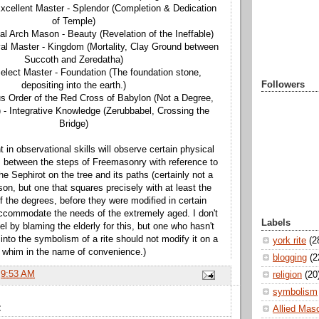
xcellent Master - Splendor (Completion & Dedication
of Temple)
al Arch Mason - Beauty (Revelation of the Ineffable)
al Master - Kingdom (Mortality, Clay Ground between
Succoth and Zeredatha)
elect Master - Foundation (The foundation stone,
Followers
depositing into the earth.)
ous Order of the Red Cross of Babylon (Not a Degree,
) - Integrative Knowledge (Zerubbabel, Crossing the
Bridge)
in observational skills will observe certain physical
between the steps of Freemasonry with reference to
the Sephirot on the tree and its paths (certainly not a
on, but one that squares precisely with at least the
of the degrees, before they were modified in certain
 accommodate the needs of the extremely aged. I don't
Labels
l by blaming the elderly for this, but one who hasn't
 into the symbolism of a rite should not modify it on a
york rite
(2
whim in the name of convenience.)
blogging
(2
t
9:53 AM
religion
(20
symbolism
:
Allied Mas