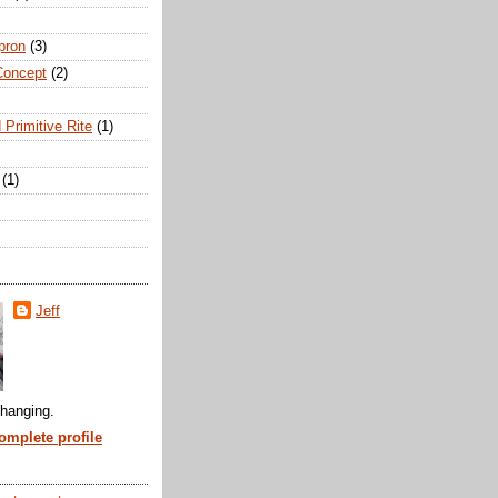
pron
(3)
Concept
(2)
 Primitive Rite
(1)
(1)
Jeff
hanging.
mplete profile