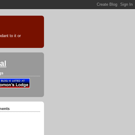
ant to it or
al
gs
ments