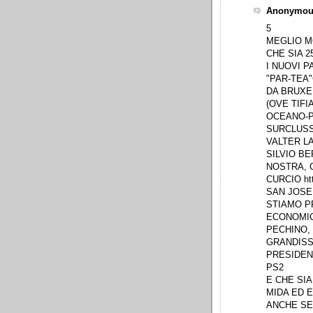
Anonymous
5
MEGLIO M
CHE SIA 2
I NUOVI P
"PAR-TEA"
DA BRUXE
(OVE TIF
OCEANO-P
SURCLUSS
VALTER LA
SILVIO B
NOSTRA, 
CURCIO htt
SAN JOSE
STIAMO P
ECONOMIC
PECHINO,
GRANDISS
PRESIDENT
PS2
E CHE SIA
MIDA ED E
ANCHE SE