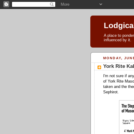
Lodgica
A place to ponder
influenced by it.
MONDAY, JUNE
York Rite Ka
I'm not sure if a
of York Rite Mason
taken and the the
Sephirot.