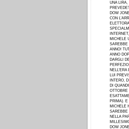
UNA LIRA,
PREVEDET
DOW JONE
CON L’ARR
ELETTORAL
SPECIALME
INTERNET
MICHELE 
SAREBBE 
ANNO! TUT
ANNO DOPO
DARGLI D
PERFEZIO
NELL’ERA
LUI PREV
INTERO, D
DI QUANDO
OTTOBRE 2
ESATTAME
PRIMA). E
MICHELE H
SAREBBE 
NELLA PAR
MILLESIMO
DOW JONE