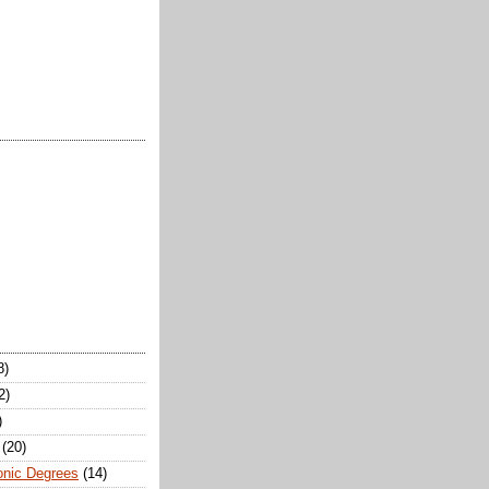
8)
2)
)
(20)
onic Degrees
(14)