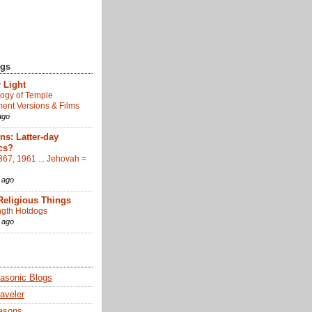
ogs
 Light
ogy of Temple
nt Versions & Films
ago
s: Latter-day
cs?
867, 1961 ... Jehovah =
 ago
Religious Things
gth Hotdogs
 ago
sonic Blogs
aveler
asons