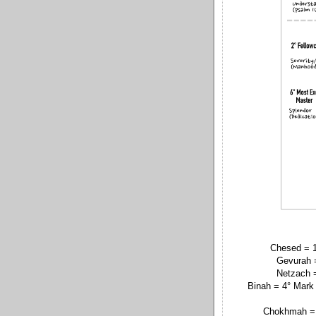
Chesed = 1
Gevurah =
Netzach =
Binah = 4° Mark
Chokhmah = 5