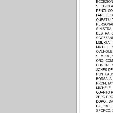
ECCEZION
SEGGIOLA
RENZI, C
FARE LEGG
QUEST‘UL
PERSONAM
SINISTRA,
DESTRA. 
SGOZZAND
LIBERTA‘.
MICHELE N
OVUNQUE I
SEMPRE, 
ORO. COM
CON TRE 
JONES DE
PUNTUALIS
BORSA, A 
PROFETA“
MICHELE, 
QUANTO R
ZERO PROF
DOPO.. DA
DA „PROFE
SPORCO, 