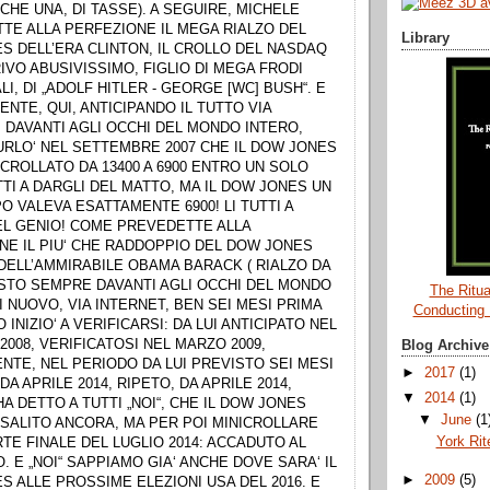
 CHE UNA, DI TASSE). A SEGUIRE, MICHELE
TE ALLA PERFEZIONE IL MEGA RIALZO DEL
Library
S DELL’ERA CLINTON, IL CROLLO DEL NASDAQ
IVO ABUSIVISSIMO, FIGLIO DI MEGA FRODI
I, DI „ADOLF HITLER - GEORGE [WC] BUSH“. E
NTE, QUI, ANTICIPANDO IL TUTTO VIA
, DAVANTI AGLI OCCHI DEL MONDO INTERO,
URLO‘ NEL SETTEMBRE 2007 CHE IL DOW JONES
CROLLATO DA 13400 A 6900 ENTRO UN SOLO
TI A DARGLI DEL MATTO, MA IL DOW JONES UN
 VALEVA ESATTAMENTE 6900! LI TUTTI A
EL GENIO! COME PREVEDETTE ALLA
NE IL PIU‘ CHE RADDOPPIO DEL DOW JONES
 DELL’AMMIRABILE OBAMA BARACK ( RIALZO DA
ISTO SEMPRE DAVANTI AGLI OCCHI DEL MONDO
The Ritua
I NUOVO, VIA INTERNET, BEN SEI MESI PRIMA
Conducting
 INIZIO‘ A VERIFICARSI: DA LUI ANTICIPATO NEL
008, VERIFICATOSI NEL MARZO 2009,
Blog Archive
NTE, NEL PERIODO DA LUI PREVISTO SEI MESI
►
2017
(1)
 DA APRILE 2014, RIPETO, DA APRILE 2014,
▼
2014
(1)
A DETTO A TUTTI „NOI“, CHE IL DOW JONES
▼
June
(1
SALITO ANCORA, MA PER POI MINICROLLARE
York Rit
TE FINALE DEL LUGLIO 2014: ACCADUTO AL
. E „NOI“ SAPPIAMO GIA‘ ANCHE DOVE SARA‘ IL
►
2009
(5)
S ALLE PROSSIME ELEZIONI USA DEL 2016. E