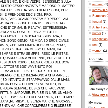
ALE GENIO, E CHE VEDREI BENISSIMO SULLA
esoteric
(3)
 DI STO CESSO NAZISTA E MAFIOSO DI MATTEO
lambskin a
ORROTTISSIMO DA SILVIO BERLUSCONI, PER
I, E PRENDERE DECISIONI, PRO,
European 
TIMA „FASCIOCAMORRISTAM ED PEDOFILAM
funeral
(2)
“. DA POSIZIONE DI FINTISSIMO CENTRO
Antient and
 CHE E‘ ORMAI, IN REALTA‘, ESTREMISSIMA
CERCANDO COSI‘ DI FREGARE TUTTI!
humor
(1)
O A MORTE, DEMOCRAZIA, GIUSTIZIA, E
recognition
 NON SONO GENIO, RE MIDA ED EROE CIVILE
srrs
(1)
ISTA, CHE, MAI DIMENTICHIAMOCI, PERO',
N VITA SUA ABBIA MESSO LE MANI, HA
women
(1)
SEMPRE E STRA SEMPRE, RESO LE PIETRE,
E QUANDO CIRCA VENTENNE, PREVEDETTE E
About Me
MESI DI ANTICIPO IL MEGA CROLLO DEL DOW
LL’OTTOBRE 1987. AVVENUTO POI
SIMAMENTE, FRA LO SHOCK DI TUTTI, IN
MILANO, CHE LO INIZIARONO A CHIAMARE „IL
 ( ED INTANTO SI STRAPPAVANO DALLE MANI,
DA UN POSTO DI LAVORO ALL’ALTRO, IN
ENDEVA SEMPRE, DESKS CHE FACEVANO
I am always c
ITTI, MILIARDARIE, PUR SE IN LIRE, UN ANNO
View my co
 QUI IL PASSAGGIO DEL SUO NICK, COL TEMPO,
TA“ A „RE MIDA“.. E SENZA MAI CHE GIOCASSE
My meez
SENZA MAI CHE CORROMPESSE O ELUDESSE