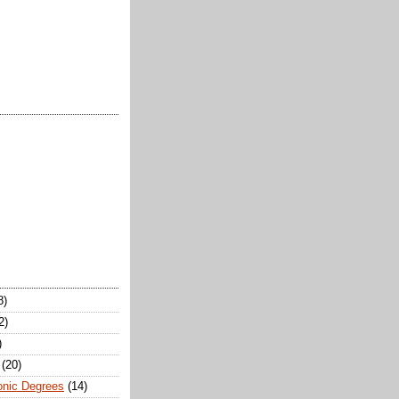
8)
2)
)
(20)
onic Degrees
(14)