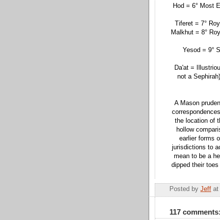
Hod = 6° Most E
Tiferet = 7° Roy
Malkhut = 8° Roy
Yesod = 9° S
Da'at = Illustri
not a Sephirah
A Mason prudent 
correspondences 
the location of 
hollow comparis
earlier forms 
jurisdictions to
mean to be a hee
dipped their toes
Posted by
Jeff
a
117 comments