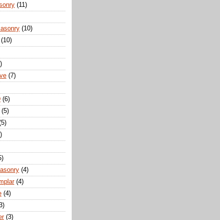
sonry
(11)
Masonry
(10)
(10)
)
ove
(7)
D
(6)
(5)
(5)
)
5)
Masonry
(4)
mplar
(4)
e
(4)
3)
er
(3)