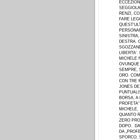
ECCEZION
SEGGIOLA
RENZI, C
FARE LEGG
QUEST‘UL
PERSONAM
SINISTRA,
DESTRA. 
SGOZZAND
LIBERTA‘.
MICHELE N
OVUNQUE I
SEMPRE, 
ORO. COM
CON TRE 
JONES DE
PUNTUALIS
BORSA, A 
PROFETA“
MICHELE, 
QUANTO R
ZERO PROF
DOPO.. DA
DA „PROFE
SPORCO, 