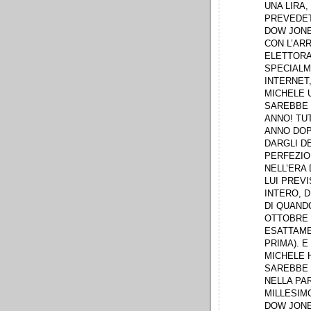
UNA LIRA,
PREVEDET
DOW JONE
CON L’ARR
ELETTORAL
SPECIALME
INTERNET
MICHELE 
SAREBBE 
ANNO! TUT
ANNO DOPO
DARGLI D
PERFEZIO
NELL’ERA
LUI PREV
INTERO, D
DI QUANDO
OTTOBRE 2
ESATTAME
PRIMA). E
MICHELE H
SAREBBE 
NELLA PAR
MILLESIMO
DOW JONE