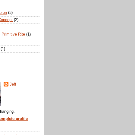
pron
(3)
Concept
(2)
 Primitive Rite
(1)
(1)
Jeff
hanging.
mplete profile