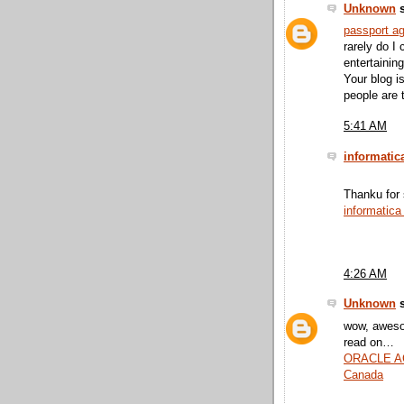
Unknown
s
passport a
rarely do I
entertaining
Your blog i
people are t
5:41 AM
informatic
Thanku for 
informatica 
4:26 AM
Unknown
s
wow, awesom
read on…
ORACLE AC
Canada