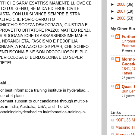
RTI CHE SARA‘ ESATTISSIMAMENTE LI, OVE CE
►
2008
(36)
TO LUI: GENIO, RE MIDA ED EROE CIVILE
►
2007
(19)
ISTA. CON LUI SI VINCE SEMPRE E STRA
►
2006
(53)
ALTRO CHE POR-C-ORROTTO
NICCHIO SGOZZA DEMOCRAZIA, GIUSTIZIA E
My Other Bl
, PROVETTO DITTATORE PAZZO: MATTEO RENZI.
 RISDOGANATORE DI ASSASSINISSIME MAFIA,
Further
 NDRANGHETA, FASCISMO E PEDOFILIA
Chronol
Endowme
NIANA, A PALAZZO CHIGI! PUAH, CHE SCHIFO,
9 years 
ENZUSCONIA E NE SON ORGOGLIOSO! E' PIU'
 PERICOLOSA DI BERLUSCONIA E LO SUPER
Mormon
RETE!
Gnosti
1841, 1
Father
16 years
aid...
Quasi-
for best informatica training institute in hyderabad...
Bun Len
u r at rt place..
17 years
cement support to our candidates through multiple
es in India, Australia, USA, and The UK
optraininginhyderabad.co.in/informatica-training-in-
Links
KOFU33 Ma
Masonic Tr
Mormon M