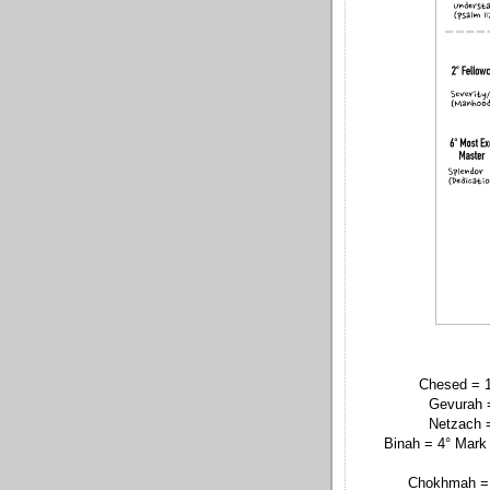
Chesed = 1
Gevurah =
Netzach =
Binah = 4° Mark
Chokhmah = 5