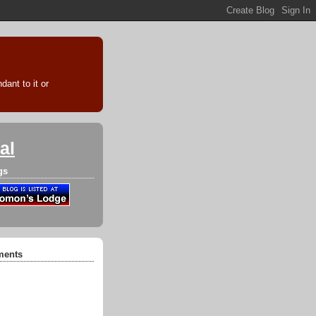
ant to it or
al
gs
ments