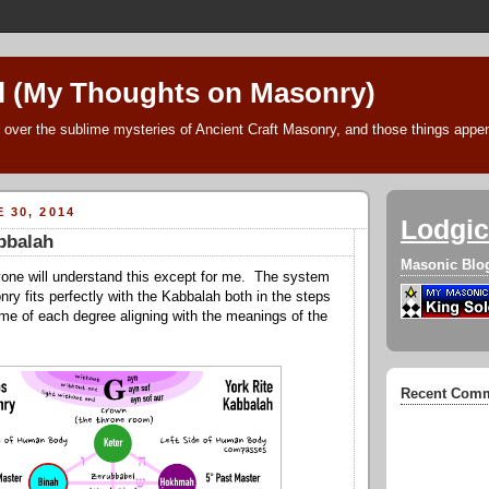
l (My Thoughts on Masonry)
 over the sublime mysteries of Ancient Craft Masonry, and those things append
 30, 2014
Lodgic
bbalah
Masonic Blo
nyone will understand this except for me. The system
ry fits perfectly with the Kabbalah both in the steps
me of each degree aligning with the meanings of the
Recent Com