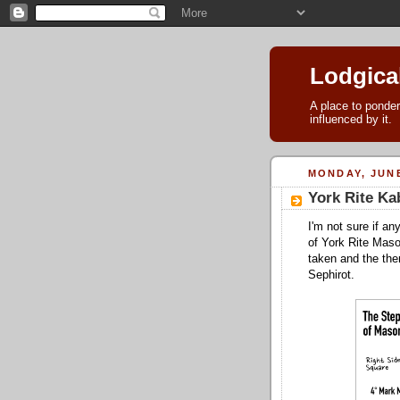
Lodgica
A place to ponder
influenced by it.
MONDAY, JUNE
York Rite Ka
I'm not sure if a
of York Rite Mason
taken and the the
Sephirot.