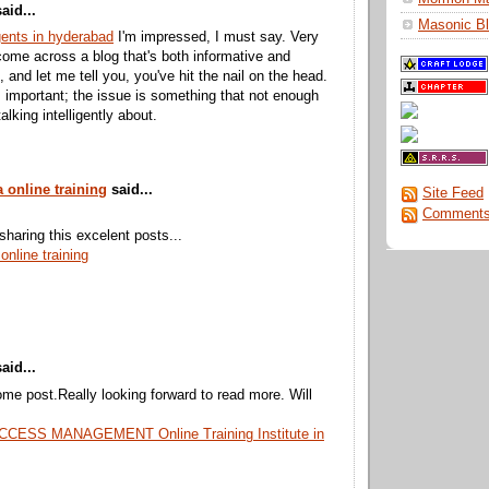
aid...
Masonic Bl
gents in hyderabad
I'm impressed, I must say. Very
 come across a blog that's both informative and
, and let me tell you, you've hit the nail on the head.
s important; the issue is something that not enough
alking intelligently about.
a online training
said...
Site Feed
Comments
sharing this excelent posts...
online training
aid...
e post.Really looking forward to read more. Will
CESS MANAGEMENT Online Training Institute in