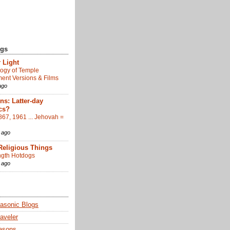
ogs
 Light
ogy of Temple
nt Versions & Films
ago
s: Latter-day
cs?
867, 1961 ... Jehovah =
 ago
Religious Things
gth Hotdogs
 ago
sonic Blogs
aveler
asons