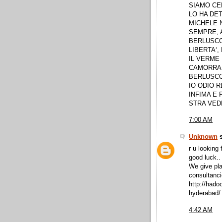
SIAMO CE
LO HA DET
MICHELE N
SEMPRE, 
BERLUSCO
LIBERTA‘
IL VERME
CAMORRA,
BERLUSCO
IO ODIO R
INFIMA E
STRA VED
7:00 AM
Unknown
s
r u looking 
good luck.. 
We give pla
consultanci
http://hado
hyderabad/
4:42 AM