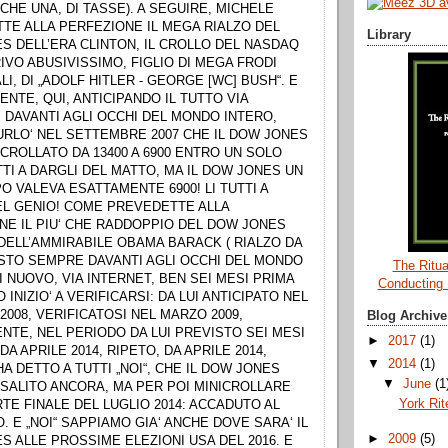
 CHE UNA, DI TASSE). A SEGUIRE, MICHELE
TE ALLA PERFEZIONE IL MEGA RIALZO DEL
Library
S DELL’ERA CLINTON, IL CROLLO DEL NASDAQ
IVO ABUSIVISSIMO, FIGLIO DI MEGA FRODI
I, DI „ADOLF HITLER - GEORGE [WC] BUSH“. E
NTE, QUI, ANTICIPANDO IL TUTTO VIA
, DAVANTI AGLI OCCHI DEL MONDO INTERO,
URLO‘ NEL SETTEMBRE 2007 CHE IL DOW JONES
CROLLATO DA 13400 A 6900 ENTRO UN SOLO
TI A DARGLI DEL MATTO, MA IL DOW JONES UN
 VALEVA ESATTAMENTE 6900! LI TUTTI A
EL GENIO! COME PREVEDETTE ALLA
NE IL PIU‘ CHE RADDOPPIO DEL DOW JONES
 DELL’AMMIRABILE OBAMA BARACK ( RIALZO DA
ISTO SEMPRE DAVANTI AGLI OCCHI DEL MONDO
The Ritua
I NUOVO, VIA INTERNET, BEN SEI MESI PRIMA
Conducting
 INIZIO‘ A VERIFICARSI: DA LUI ANTICIPATO NEL
008, VERIFICATOSI NEL MARZO 2009,
Blog Archive
NTE, NEL PERIODO DA LUI PREVISTO SEI MESI
►
2017
(1)
 DA APRILE 2014, RIPETO, DA APRILE 2014,
▼
2014
(1)
A DETTO A TUTTI „NOI“, CHE IL DOW JONES
▼
June
(1
SALITO ANCORA, MA PER POI MINICROLLARE
York Rit
TE FINALE DEL LUGLIO 2014: ACCADUTO AL
. E „NOI“ SAPPIAMO GIA‘ ANCHE DOVE SARA‘ IL
►
2009
(5)
S ALLE PROSSIME ELEZIONI USA DEL 2016. E