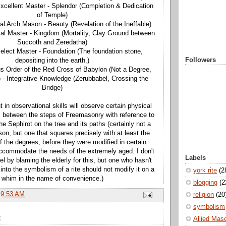
xcellent Master - Splendor (Completion & Dedication
of Temple)
al Arch Mason - Beauty (Revelation of the Ineffable)
al Master - Kingdom (Mortality, Clay Ground between
Succoth and Zeredatha)
elect Master - Foundation (The foundation stone,
Followers
depositing into the earth.)
ous Order of the Red Cross of Babylon (Not a Degree,
) - Integrative Knowledge (Zerubbabel, Crossing the
Bridge)
in observational skills will observe certain physical
between the steps of Freemasonry with reference to
the Sephirot on the tree and its paths (certainly not a
on, but one that squares precisely with at least the
of the degrees, before they were modified in certain
 accommodate the needs of the extremely aged. I don't
Labels
l by blaming the elderly for this, but one who hasn't
 into the symbolism of a rite should not modify it on a
york rite
(2
whim in the name of convenience.)
blogging
(2
t
9:53 AM
religion
(20
symbolism
:
Allied Mas