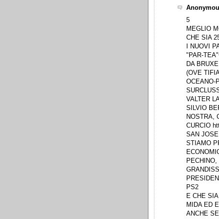
Anonymous
5
MEGLIO M
CHE SIA 2
I NUOVI P
"PAR-TEA"
DA BRUXE
(OVE TIF
OCEANO-P
SURCLUSS
VALTER LA
SILVIO B
NOSTRA, 
CURCIO htt
SAN JOSE
STIAMO P
ECONOMIC
PECHINO,
GRANDISS
PRESIDENT
PS2
E CHE SIA
MIDA ED E
ANCHE SE