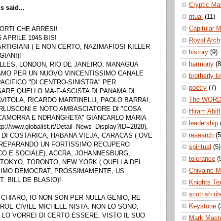
Cryptic Ma
 said...
ritual
(11)
Capitular 
ORTI CHE ARRESI!
5 APRILE 1945 BIS!
Royal Arch
ARTIGIANI ( E NON CERTO, NAZIMAFIOSI KILLER
history
(9)
GIANI)!
harmony
(8
LLES, LONDON, RIO DE JANEIRO, MANAGUA
IAMO PER UN NUOVO VINCENTISSIMO CANALE
brotherly l
ACIFICO "DI CENTRO-SINISTRA" PER
poetry
(7)
ARE QUELLO MA-F-ASCISTA DI PANAMA DI
The WOR
VITOLA, RICARDO MARTINELLI, PAOLO BARRAI,
ERLUSCONI E NOTO AMBASCIATORE DI "COSA
Hiram Abiff
CAMORRA E NDRANGHETA" GIANCARLO MARIA
leadership
p://www.globalist.it/Detail_News_Display?ID=2828),
research
(5
 DI COSTARICA, HABANA VIEJA, CARACAS ( OVE
REPARANDO UN FORTISSIMO RECUPERO
spiritual
(5)
O E SOCIALE), ACCRA, JOHANNESBURG,
tolerance
(
 TOKYO, TORONTO, NEW YORK ( QUELLA DEL
Chivalric 
IMO DEMOCRAT, PROSSIMAMENTE, US
: BILL DE BLASIO)!
Knights Te
scottish rit
 CHIARO, IO NON SON PER NULLA GENIO, RE
Keystone
(
ROE CIVILE MICHELE NISTA. NON LO SONO,
 LO VORREI DI CERTO ESSERE, VISTO IL SUO
Mark Mast