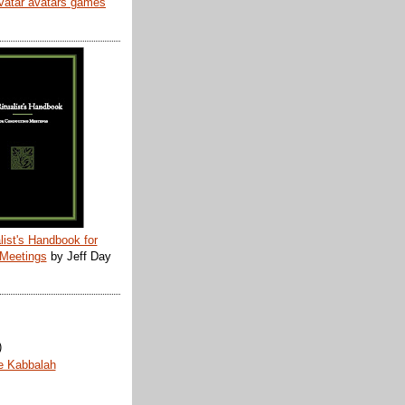
list's Handbook for
 Meetings
by Jeff Day
)
e Kabbalah